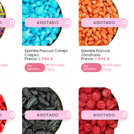
O
AGOTADO
AGOTADO
⇆
⇆
⇆
Sprinkle Pascua Conejo
Sprinkle Pascua
Calipso
Zanahoria
Precio
2.990
$
Precio
2.990
$
O MÁS
PRONTO MÁS
PRONTO MÁS
Ver
Ver
detalles
detalles
STOCK
STOCK
O
AGOTADO
AGOTADO
⇆
⇆
⇆