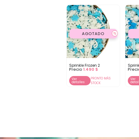
AGOTADO
⇆
Sprinkle Frozen 2
Sprin
Precio
1.490
$
Prec
PRONTO MÁS
Ver
Ver
detalles
detal
STOCK