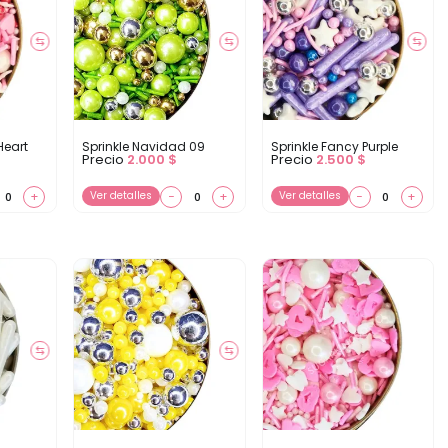
⇆
⇆
⇆
Heart
Sprinkle Navidad 09
Sprinkle Fancy Purple
Precio
2.000
$
Precio
2.500
$
+
Ver detalles
−
+
Ver detalles
−
+
⇆
⇆