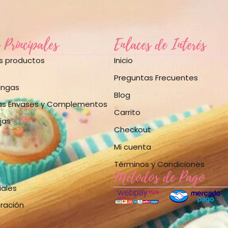
 Principales
Enlaces de Interés
os productos
Inicio
Preguntas Frecuentes
angas
Blog
as Envases y Complementos
Carrito
jas
Checkout
Mi cuenta
Términos y Condiciones
Métodos de Pago
iales
bración