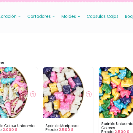
oración
Cortadores
Moldes
Capsulas Cajas
Boq
os
⇆
⇆
Sprinkle Unicorni
kle Colour Unicornio
Sprinkle Mariposas
Colores
io
2.000
$
Precio
2.500
$
Precio
2.500
$