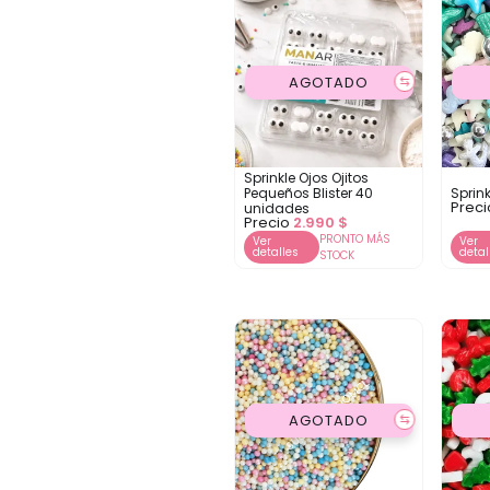
AGOTADO
⇆
Sprinkle Ojos Ojitos
Pequeños Blister 40
Sprin
Prec
unidades
Precio
2.990
$
PRONTO MÁS
Ver
Ver
detalles
detal
STOCK
AGOTADO
⇆