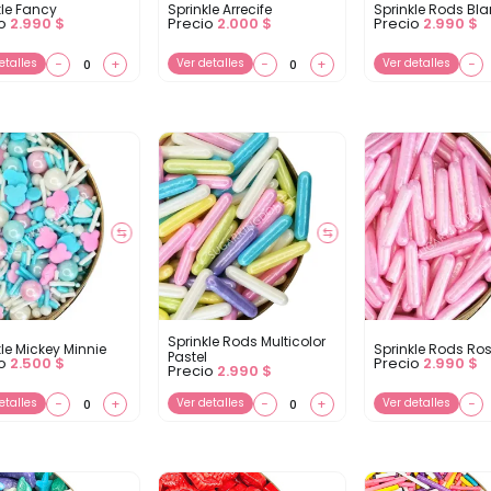
kle Fancy
Sprinkle Arrecife
Sprinkle Rods Bl
io
2.990
$
Precio
2.000
$
Precio
2.990
$
etalles
−
+
Ver detalles
−
+
Ver detalles
−
⇆
⇆
Sprinkle Rods Multicolor
kle Mickey Minnie
Sprinkle Rods R
Pastel
io
2.500
$
Precio
2.990
$
Precio
2.990
$
etalles
−
+
Ver detalles
−
+
Ver detalles
−