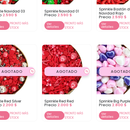
Sprinkle Bastón 
kle Navidad 03
Sprinkle Navidad 01
Navidad Rojo
io
2.590
$
Precio
2.590
$
Precio
2.590
$
PRONTO MÁS
PRONTO MÁS
PRONT
Ver
Ver
les
detalles
detalles
STOCK
STOCK
STOCK
AGOTADO
AGOTADO
AGOTAD
⇆
⇆
le Red Silver
Sprinkle Red Red
Sprinkle Big Purpl
io
2.200
$
Precio
2.000
$
Precio
2.800
$
PRONTO MÁS
PRONTO MÁS
PRONT
Ver
Ver
les
detalles
detalles
STOCK
STOCK
STOCK