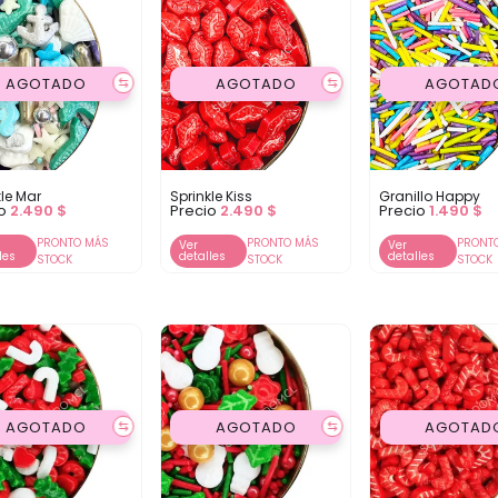
AGOTADO
AGOTADO
AGOTAD
⇆
⇆
kle Mar
Sprinkle Kiss
Granillo Happy
io
2.490
$
Precio
2.490
$
Precio
1.490
$
PRONTO MÁS
PRONTO MÁS
PRONT
Ver
Ver
les
detalles
detalles
STOCK
STOCK
STOCK
AGOTADO
AGOTADO
AGOTAD
⇆
⇆