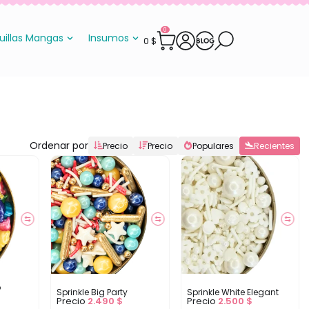
0
uillas Mangas
Insumos
0
$
Ordenar por
Precio
Precio
Populares
Recientes
⇆
⇆
⇆
o
Sprinkle Big Party
Sprinkle White Elegant
Precio
2.490
$
Precio
2.500
$