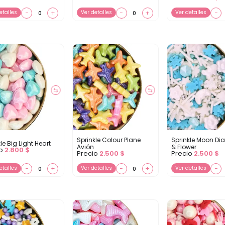
etalles
−
+
Ver detalles
−
+
Ver detalles
−
⇆
⇆
Sprinkle Colour Plane
Sprinkle Moon D
le Big Light Heart
Avión
& Flower
io
2.800
$
Precio
2.500
$
Precio
2.500
$
etalles
−
+
Ver detalles
−
+
Ver detalles
−