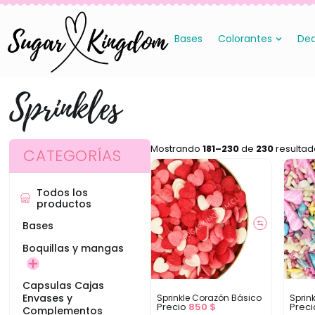
Bases
Colorantes
Dec
Sprinkles
Mostrando
181–230
de
230
resultad
CATEGORÍAS
Todos los
productos
⇆
Bases
Boquillas y mangas
Capsulas Cajas
Envases y
Sprinkle Corazón Básico
Sprin
Precio
850
$
Prec
Complementos