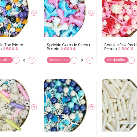
⇆
⇆
le The Prince
Sprinkle Cola de Sirena
Sprinkle Pink Red 
io
2.500
$
Precio
2.800
$
Precio
2.500
$
etalles
−
+
Ver detalles
−
+
Ver detalles
−
⇆
⇆