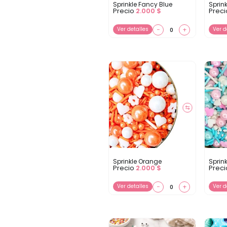
Sprinkle Fancy Blue
Sprin
Precio
2.000
$
Prec
Ver detalles
−
+
Ver d
⇆
Sprinkle Orange
Sprin
Precio
2.000
$
Prec
Ver detalles
−
+
Ver d