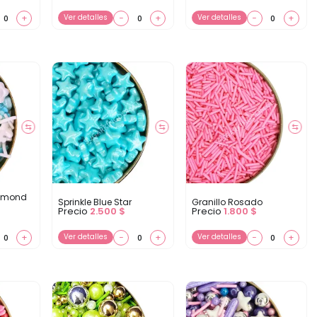
+
Ver detalles
−
+
Ver detalles
−
+
⇆
⇆
⇆
iamond
Sprinkle Blue Star
Granillo Rosado
Precio
2.500
$
Precio
1.800
$
+
Ver detalles
−
+
Ver detalles
−
+