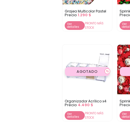
Grajea Multicolor Pastel
Sprin
Precio
1.290
$
Prec
PRONTO MÁS
Ver
Ver
detalles
detal
STOCK
AGOTADO
⇆
Organizador Acrílico x4
Sprink
Precio
4.490
$
Prec
PRONTO MÁS
Ver
Ver
detalles
detal
STOCK