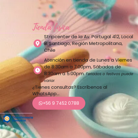
Tienda física
Stripcenter de la Av. Portugal 412, Local
8, Santiago, Región Metropolitana,
Chile
Atención en tienda de Lunes a Viernes
de 8:30am a 7:00pm, Sábados de
8:30am a 5:00pm.
Feriados o festivos puede
variar.
¿Tienes consultas? Escríbenos al
WhatsApp…
+56 9 7452 0788