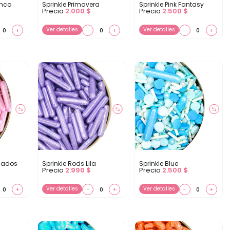
anco
Sprinkle Primavera
Sprinkle Pink Fantasy
Precio
2.000
$
Precio
2.500
$
+
Ver detalles
−
+
Ver detalles
−
+
⇆
⇆
⇆
osados
Sprinkle Rods Lila
Sprinkle Blue
Precio
2.990
$
Precio
2.500
$
+
Ver detalles
−
+
Ver detalles
−
+