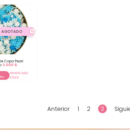
AGOTADO
⇆
kle Copo Pearl
io
2.000
$
PRONTO MÁS
les
STOCK
Anterior
1
2
3
Sigui