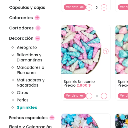
Cápsulas y cajas
Ver detalles
−
+
Ver d
Colorantes
Cortadores
Decoración
Aerógrafo
⇆
Brillantinas y
Diamantinas
Marcadores o
Plumones
Matizadores y
Sprinkle Unicornio
Sprink
Nacarados
Precio
2.800
$
Prec
Otros
Ver detalles
−
+
Ver d
Perlas
Sprinkles
Fechas especiales
Fiesta y Celebración