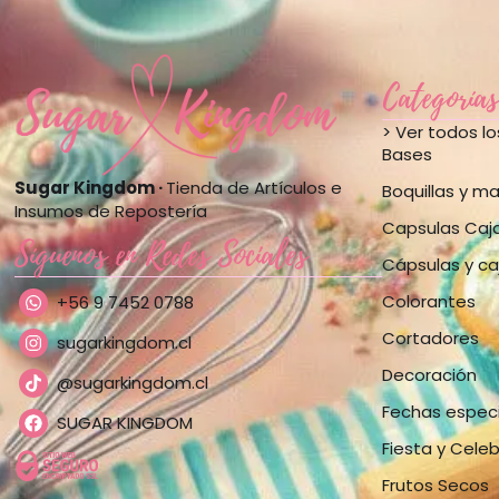
Categorías
> Ver todos l
Bases
Sugar Kingdom ·
Tienda de Artículos e
Boquillas y m
Insumos de Repostería
Capsulas Caj
Síguenos en Redes Sociales
Cápsulas y ca
Colorantes
+56 9 7452 0788
Cortadores
sugarkingdom.cl
Decoración
@sugarkingdom.cl
Fechas espec
SUGAR KINGDOM
Fiesta y Cele
Frutos Secos