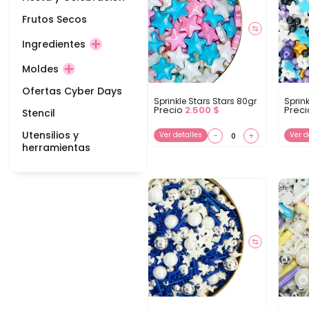
Frutos Secos
⇆
Ingredientes
Moldes
Ofertas Cyber Days
Sprinkle Stars Stars 80gr
Sprink
Precio
2.500
$
Prec
Stencil
Utensilios y
Ver detalles
−
+
Ver d
herramientas
⇆