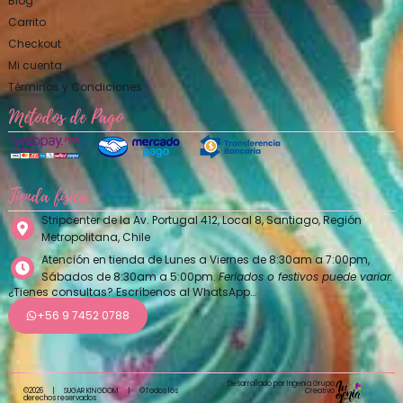
Blog
Carrito
Checkout
Mi cuenta
Términos y Condiciones
Métodos de Pago
Tienda física
Stripcenter de la Av. Portugal 412, Local 8, Santiago, Región
Metropolitana, Chile
Atención en tienda de Lunes a Viernes de 8:30am a 7:00pm,
Sábados de 8:30am a 5:00pm.
Feriados o festivos puede variar.
¿Tienes consultas? Escríbenos al WhatsApp…
+56 9 7452 0788
Desarrollado por Ingenia Grupo
Creativo
©2026
|
SUGAR KINGDOM
|
©Todos los
derechos reservados