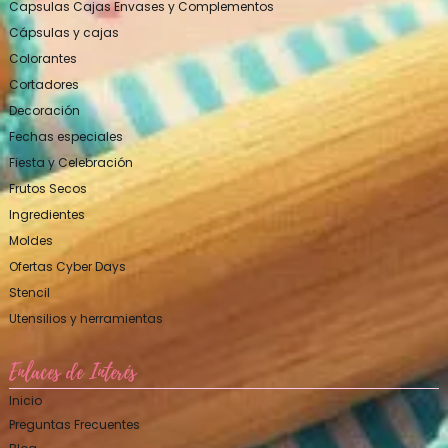
Capsulas Cajas Envases y Complementos
Cápsulas y cajas
Colorantes
Cortadores
Decoración
Fechas especiales
Fiesta y Celebración
Frutos Secos
Ingredientes
Moldes
Ofertas Cyber Days
Stencil
Utensilios y herramientas
Enlaces de Interés
Inicio
Preguntas Frecuentes