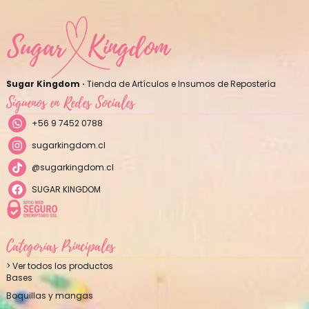
Sugar Kingdom ·
Tienda de Artículos e Insumos de Repostería
Síguenos en Redes Sociales
+56 9 7452 0788
sugarkingdom.cl
@sugarkingdom.cl
SUGAR KINGDOM
Categorías Principales
> Ver todos los productos
Bases
Boquillas y mangas