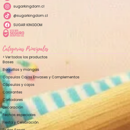
sugarkingdom.cl
@sugarkingdom.cl
SUGAR KINGDOM
Categorías Principales
> Ver todos los productos
Bases
Boquillas y mangas
Capsulas Cajas Envases y Complementos
Cápsulas y cajas
Colorantes
Cortadores
Decoración
Fechas especiales
Fiesta y Celebración
Frutos Secos