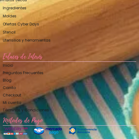
Ingredientes
Moldes
Ofertas Cyber Days
Stencil
Utensilios y herramientas
Enlaces de Interés
Inicio
Preguntas Frecuentes
Blog
Carrito
Checkout
Mi cuenta
Términos y Condiciones
Métodos de Pago