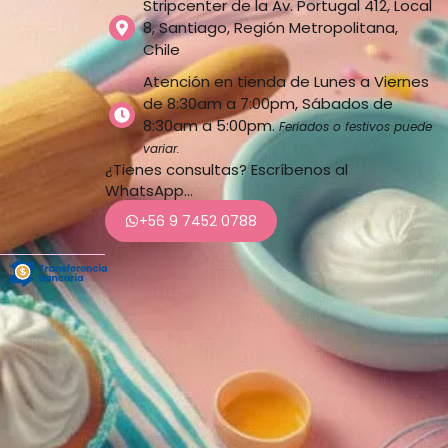
Stripcenter de la Av. Portugal 412, Local
8, Santiago, Región Metropolitana,
Chile
Atención en tienda de Lunes a Viernes
de 8:30am a 7:00pm, Sábados de
8:30am a 5:00pm.
Feriados o festivos puede
variar.
¿Tienes consultas? Escríbenos al
WhatsApp…
+56 9 7452 0788