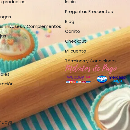
os productos
Inicio
Preguntas Frecuentes
angas
Blog
as Envases y Complementos
Carrito
jas
Checkout
Mi cuenta
Términos y Condiciones
Métodos de Pago
iales
bración
r Days