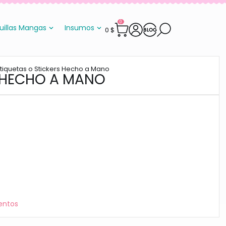
0
uillas Mangas
Insumos
0
$
Etiquetas o Stickers Hecho a Mano
S HECHO A MANO
entos