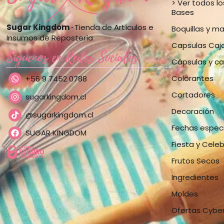
> Ver todos l
Bases
Sugar Kingdom ·
Tienda de Artículos e
Boquillas y m
Insumos de Repostería
Capsulas Caj
Síguenos en Redes Sociales
Cápsulas y ca
Colorantes
+56 9 7452 0788
Cortadores
sugarkingdom.cl
Decoración
@sugarkingdom.cl
Fechas espec
SUGAR KINGDOM
Fiesta y Cele
Frutos Secos
Ingredientes
Moldes
Ofertas Cybe