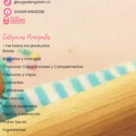
@sugarkingdom.cl
SUGAR KINGDOM
Categorías Principales
> Ver todos los productos
Bases
Boquillas y mangas
Capsulas Cajas Envases y Complementos
Cápsulas y cajas
Colorantes
Cortadores
Decoración
Fechas especiales
Fiesta y Celebración
Frutos Secos
Ingredientes