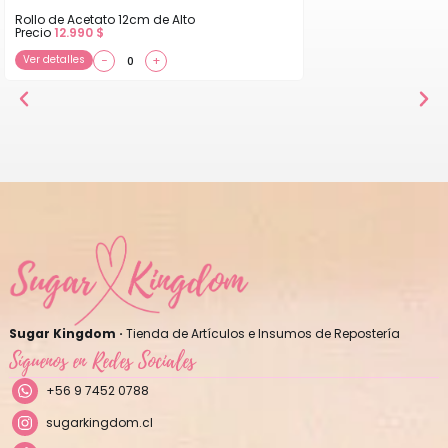
Rollo de Acetato 12cm de Alto
Precio
12.990
$
Ver detalles
−
+
Sugar Kingdom ·
Tienda de Artículos e Insumos de Repostería
Síguenos en Redes Sociales
+56 9 7452 0788
sugarkingdom.cl