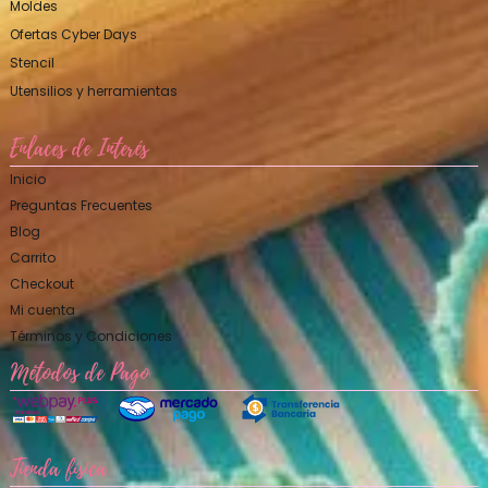
Moldes
Ofertas Cyber Days
Stencil
Utensilios y herramientas
Enlaces de Interés
Inicio
Preguntas Frecuentes
Blog
Carrito
Checkout
Mi cuenta
Términos y Condiciones
Métodos de Pago
Tienda física