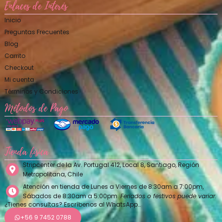
Enlaces de Interés
Inicio
Preguntas Frecuentes
Blog
Carrito
Checkout
Mi cuenta
Términos y Condiciones
Métodos de Pago
Tienda física
Stripcenter de la Av. Portugal 412, Local 8, Santiago, Región
Metropolitana, Chile
Atención en tienda de Lunes a Viernes de 8:30am a 7:00pm,
Sábados de 8:30am a 5:00pm.
Feriados o festivos puede variar.
¿Tienes consultas? Escríbenos al WhatsApp…
+56 9 7452 0788