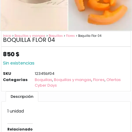
Inicio
>
Boquillas y mangas
>
Boquillas
>
Flores
> Boquilla Flor 04
BOQUILLA FLOR 04
850
$
Sin existencias
SKU
12345bf04
Categorías
Boquillas
,
Boquillas y mangas
,
Flores
,
Ofertas
Cyber Days
Descripción
1 unidad
Relacionado