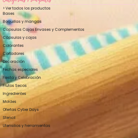
> Ver todos los productos
Bases
Boquillas y mangas
Capsulas Cajas Envases y Complementos
Cápsulas y cajas
Colorantes
Cortadores
Decoración
Fechas especiales
Fiesta y Celebración
Frutos Secos
Ingredientes
Moldes
Ofertas Cyber Days
Stencil
Utensilios y herramientas