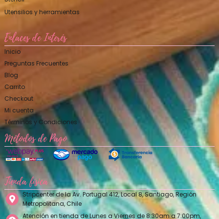
Utensilios y herramientas
Enlaces de Interés
Inicio
Preguntas Frecuentes
Blog
Carrito
Checkout
Mi cuenta
Términos y Condiciones
Métodos de Pago
Tienda física
Stripcenter de la Av. Portugal 412, Local 8, Santiago, Región
Metropolitana, Chile
Atención en tienda de Lunes a Viernes de 8:30am a 7:00pm,