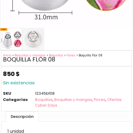
Inicio
>
Boquillas y mangas
>
Boquillas
>
Flores
> Boquilla Flor 08
BOQUILLA FLOR 08
850
$
Sin existencias
SKU
12345bf08
Categorías
Boquillas
,
Boquillas y mangas
,
Flores
,
Ofertas
Cyber Days
Descripción
1 unidad