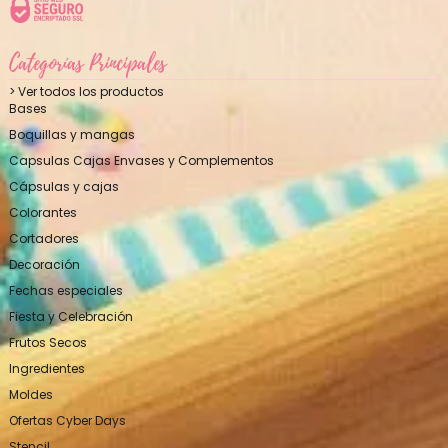
Categorías Principales
> Ver todos los productos
Bases
Boquillas y mangas
Capsulas Cajas Envases y Complementos
Cápsulas y cajas
Colorantes
Cortadores
Decoración
Fechas especiales
Fiesta y Celebración
Frutos Secos
Ingredientes
Moldes
Ofertas Cyber Days
Stencil