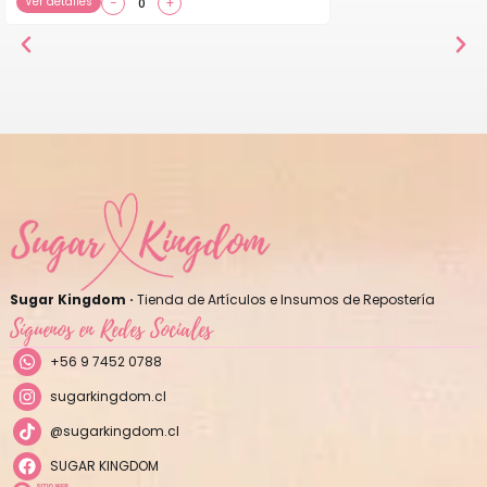
Ver detalles
−
+
Sugar Kingdom ·
Tienda de Artículos e Insumos de Repostería
Síguenos en Redes Sociales
+56 9 7452 0788
sugarkingdom.cl
@sugarkingdom.cl
SUGAR KINGDOM