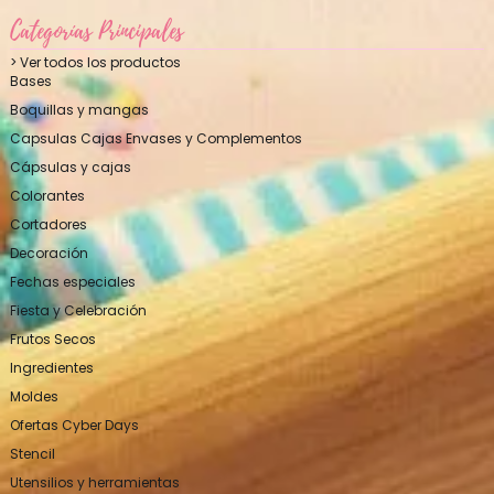
Categorías Principales
> Ver todos los productos
Bases
Boquillas y mangas
Capsulas Cajas Envases y Complementos
Cápsulas y cajas
Colorantes
Cortadores
Decoración
Fechas especiales
Fiesta y Celebración
Frutos Secos
Ingredientes
Moldes
Ofertas Cyber Days
Stencil
Utensilios y herramientas