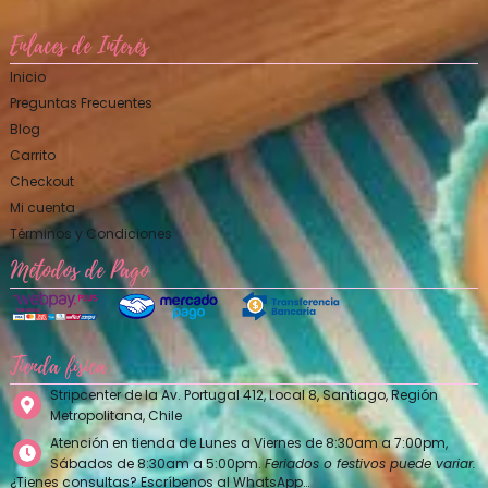
Enlaces de Interés
Inicio
Preguntas Frecuentes
Blog
Carrito
Checkout
Mi cuenta
Términos y Condiciones
Métodos de Pago
Tienda física
Stripcenter de la Av. Portugal 412, Local 8, Santiago, Región
Metropolitana, Chile
Atención en tienda de Lunes a Viernes de 8:30am a 7:00pm,
Sábados de 8:30am a 5:00pm.
Feriados o festivos puede variar.
¿Tienes consultas? Escríbenos al WhatsApp…