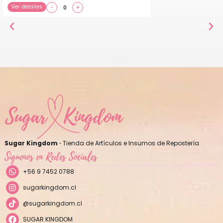
Ver detalles
−
+
Sugar Kingdom ·
Tienda de Artículos e Insumos de Repostería
Síguenos en Redes Sociales
+56 9 7452 0788
sugarkingdom.cl
@sugarkingdom.cl
SUGAR KINGDOM