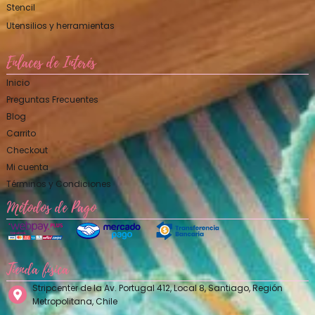
Stencil
Utensilios y herramientas
Enlaces de Interés
Inicio
Preguntas Frecuentes
Blog
Carrito
Checkout
Mi cuenta
Términos y Condiciones
Métodos de Pago
Tienda física
Stripcenter de la Av. Portugal 412, Local 8, Santiago, Región
Metropolitana, Chile