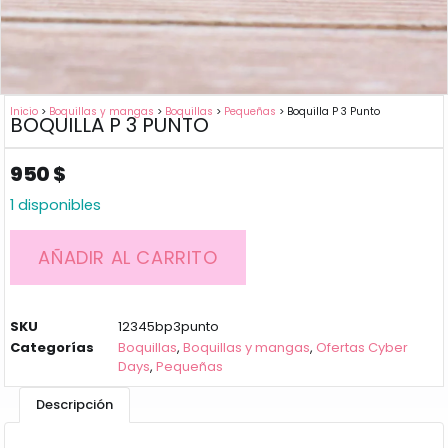
Inicio
>
Boquillas y mangas
>
Boquillas
>
Pequeñas
> Boquilla P 3 Punto
BOQUILLA P 3 PUNTO
950
$
1 disponibles
AÑADIR AL CARRITO
SKU
12345bp3punto
Categorías
Boquillas
,
Boquillas y mangas
,
Ofertas Cyber
Days
,
Pequeñas
Descripción