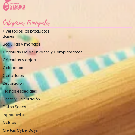
Categorías Principales
> Ver todos los productos
Bases
Boquillas y mangas
Capsulas Cajas Envases y Complementos
Cápsulas y cajas
Colorantes
Cortadores
Decoración
Fechas especiales
Fiesta y Celebración
Frutos Secos
Ingredientes
Moldes
Ofertas Cyber Days