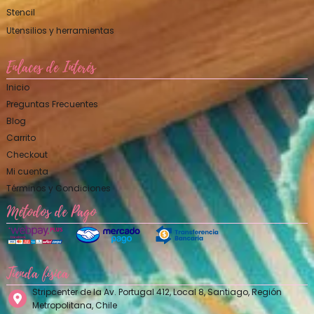
Stencil
Utensilios y herramientas
Enlaces de Interés
Inicio
Preguntas Frecuentes
Blog
Carrito
Checkout
Mi cuenta
Términos y Condiciones
Métodos de Pago
Tienda física
Stripcenter de la Av. Portugal 412, Local 8, Santiago, Región
Metropolitana, Chile