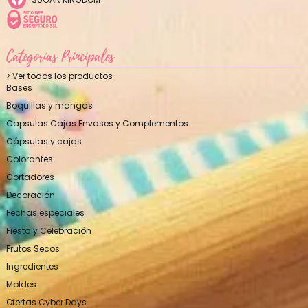
Categorías Principales
> Ver todos los productos
Bases
Boquillas y mangas
Capsulas Cajas Envases y Complementos
Cápsulas y cajas
Colorantes
Cortadores
Decoración
Fechas especiales
Fiesta y Celebración
Frutos Secos
Ingredientes
Moldes
Ofertas Cyber Days