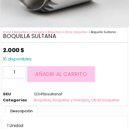
Inicio
>
Boquillas y mangas
>
Boquillas
>
Otras boquillas
> Boquilla Sultana
BOQUILLA SULTANA
2.000
$
10 disponibles
AÑADIR AL CARRITO
SKU
12345bsultana1
Categorías
Boquillas
,
Boquillas y mangas
,
Otras boquillas
Descripción
1 Unidad