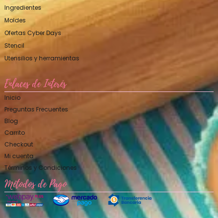
Ingredientes
Moldes
Ofertas Cyber Days
Stencil
Utensilios y herramientas
Enlaces de Interés
Inicio
Preguntas Frecuentes
Blog
Carrito
Checkout
Mi cuenta
Términos y Condiciones
Métodos de Pago