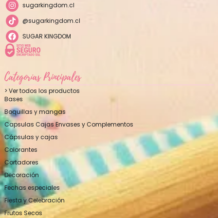
sugarkingdom.cl
@sugarkingdom.cl
SUGAR KINGDOM
Categorías Principales
> Ver todos los productos
Bases
Boquillas y mangas
Capsulas Cajas Envases y Complementos
Cápsulas y cajas
Colorantes
Cortadores
Decoración
Fechas especiales
Fiesta y Celebración
Frutos Secos