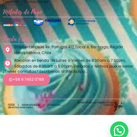
Términos y Condiciones
Métodos de Pago
Tienda física
Stripcenter de la Av. Portugal 412, Local 8, Santiago, Región
Metropolitana, Chile
Atención en tienda de Lunes a Viernes de 8:30am a 7:00pm,
Sábados de 8:30am a 5:00pm.
Feriados o festivos puede variar.
¿Tienes consultas? Escríbenos al WhatsApp…
+56 9 7452 0788
Desarrollado por Ingenia Grupo
Creativo
©2026
|
SUGAR KINGDOM
|
©Todos los
derechos reservados