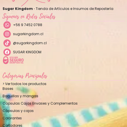
Sugar Kingdom ·
Tienda de Artículos e Insumos de Repostería
Síguenos en Redes Sociales
+56 9 7452 0788
sugarkingdom.cl
@sugarkingdom.cl
SUGAR KINGDOM
Categorías Principales
> Ver todos los productos
Bases
Boquillas y mangas
Capsulas Cajas Envases y Complementos
Cápsulas y cajas
Colorantes
Cortadores