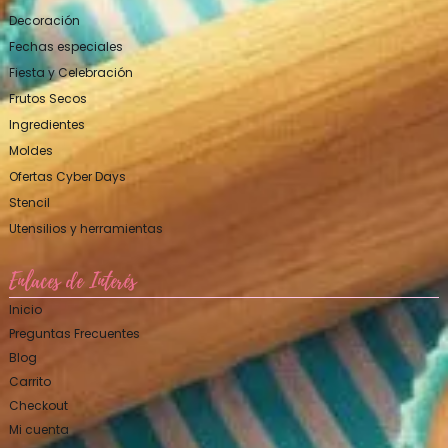
Decoración
Fechas especiales
Fiesta y Celebración
Frutos Secos
Ingredientes
Moldes
Ofertas Cyber Days
Stencil
Utensilios y herramientas
Enlaces de Interés
Inicio
Preguntas Frecuentes
Blog
Carrito
Checkout
Mi cuenta