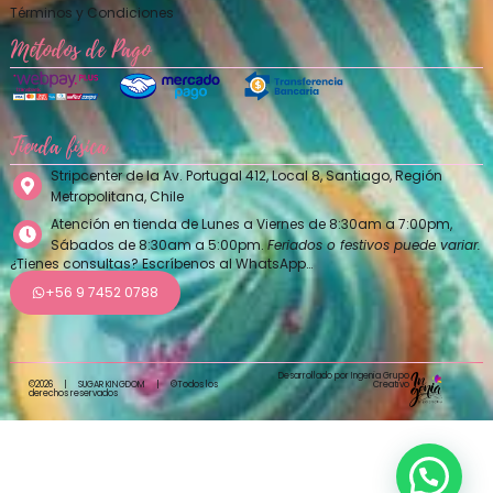
Términos y Condiciones
Métodos de Pago
Tienda física
Stripcenter de la Av. Portugal 412, Local 8, Santiago, Región
Metropolitana, Chile
Atención en tienda de Lunes a Viernes de 8:30am a 7:00pm,
Sábados de 8:30am a 5:00pm.
Feriados o festivos puede variar.
¿Tienes consultas? Escríbenos al WhatsApp…
+56 9 7452 0788
Desarrollado por Ingenia Grupo
Creativo
©2026
|
SUGAR KINGDOM
|
©Todos los
derechos reservados