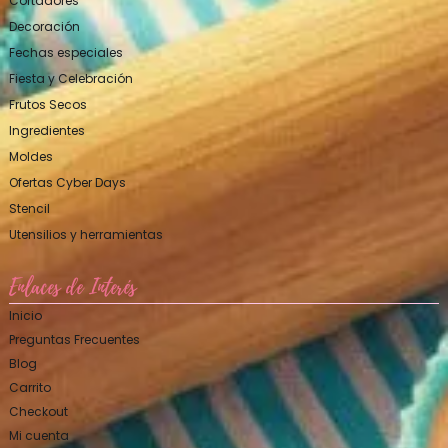
Cortadores
Decoración
Fechas especiales
Fiesta y Celebración
Frutos Secos
Ingredientes
Moldes
Ofertas Cyber Days
Stencil
Utensilios y herramientas
Enlaces de Interés
Inicio
Preguntas Frecuentes
Blog
Carrito
Checkout
Mi cuenta