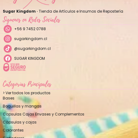
Sugar Kingdom ·
Tienda de Artículos e Insumos de Repostería
Síguenos en Redes Sociales
+56 9 7452 0788
sugarkingdom.cl
@sugarkingdom.cl
SUGAR KINGDOM
Categorías Principales
> Ver todos los productos
Bases
Boquillas y mangas
Capsulas Cajas Envases y Complementos
Cápsulas y cajas
Colorantes