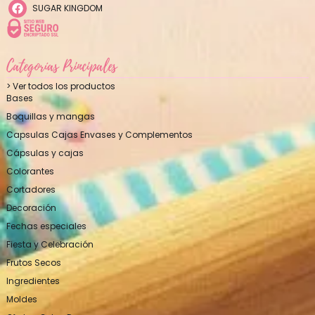
SUGAR KINGDOM
Categorías Principales
> Ver todos los productos
Bases
Boquillas y mangas
Capsulas Cajas Envases y Complementos
Cápsulas y cajas
Colorantes
Cortadores
Decoración
Fechas especiales
Fiesta y Celebración
Frutos Secos
Ingredientes
Moldes