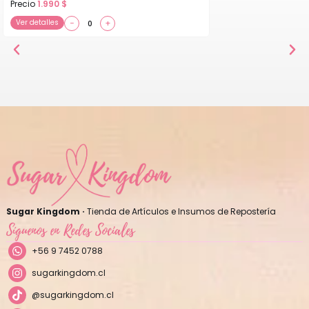
Precio
1.990
$
Ver detalles
−
+
Sugar Kingdom ·
Tienda de Artículos e Insumos de Repostería
Síguenos en Redes Sociales
+56 9 7452 0788
sugarkingdom.cl
@sugarkingdom.cl