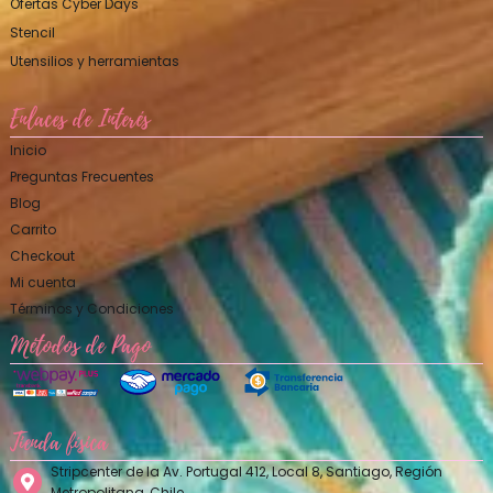
Ofertas Cyber Days
Stencil
Utensilios y herramientas
Enlaces de Interés
Inicio
Preguntas Frecuentes
Blog
Carrito
Checkout
Mi cuenta
Términos y Condiciones
Métodos de Pago
Tienda física
Stripcenter de la Av. Portugal 412, Local 8, Santiago, Región
Metropolitana, Chile