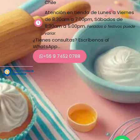
Chile
Atención en tienda de Lunes a Viernes
de 8:30am a 7:00pm, Sábados de
8:30am a 5:00pm.
Feriados o festivos puede
variar.
¿Tienes consultas? Escríbenos al
WhatsApp…
+56 9 7452 0788