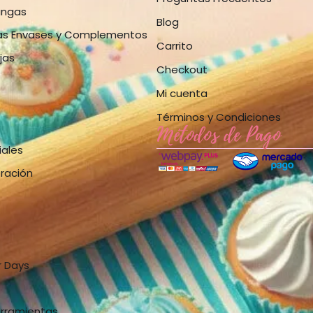
angas
Blog
as Envases y Complementos
Carrito
jas
Checkout
Mi cuenta
Términos y Condiciones
Métodos de Pago
iales
bración
r Days
erramientas