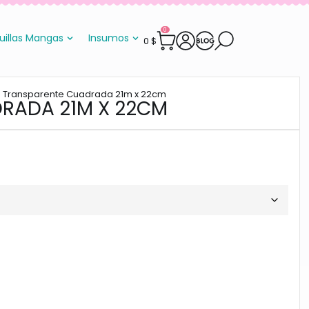
0
uillas Mangas
Insumos
0
$
a Transparente Cuadrada 21m x 22cm
RADA 21M X 22CM