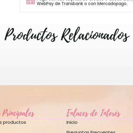
WebPay de Transbank o con Mercadopago.
Productos Relacionados
 Principales
Enlaces de Interés
os productos
Inicio
Preguntas Frecuentes