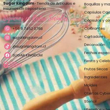
Sugar Kingdom ·
Tienda de Artículos e
Boquillas y m
Insumos de Repostería
Capsulas Caj
Síguenos en Redes Sociales
Cápsulas y ca
Colorantes
+56 9 7452 0788
Cortadores
sugarkingdom.cl
Decoración
@sugarkingdom.cl
Fechas espec
SUGAR KINGDOM
Fiesta y Cele
Frutos Secos
Ingredientes
Moldes
Ofertas Cybe
Stencil
Utensilios y h