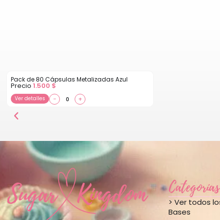
Pack de 80 Cápsulas Metalizadas Azul
Precio
1.500
$
Ver detalles
−
+
Categorías
> Ver todos l
Bases