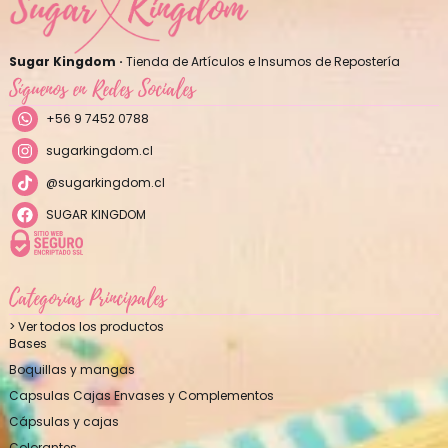
Sugar Kingdom ·
Tienda de Artículos e Insumos de Repostería
Síguenos en Redes Sociales
+56 9 7452 0788
sugarkingdom.cl
@sugarkingdom.cl
SUGAR KINGDOM
Categorías Principales
> Ver todos los productos
Bases
Boquillas y mangas
Capsulas Cajas Envases y Complementos
Cápsulas y cajas
Colorantes