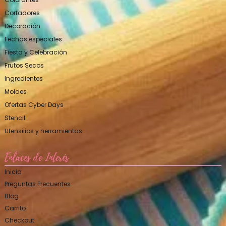
Cortadores
Decoración
Fechas especiales
Fiesta y Celebración
Frutos Secos
Ingredientes
Moldes
Ofertas Cyber Days
Stencil
Utensilios y herramientas
Enlaces de Interés
Inicio
Preguntas Frecuentes
Blog
Carrito
Checkout