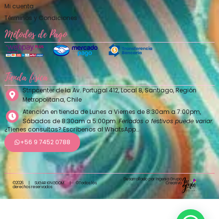
Mi cuenta
Términos y Condiciones
Métodos de Pago
Tienda física
Stripcenter de la Av. Portugal 412, Local 8, Santiago, Región
Metropolitana, Chile
Atención en tienda de Lunes a Viernes de 8:30am a 7:00pm,
Sábados de 8:30am a 5:00pm.
Feriados o festivos puede variar.
¿Tienes consultas? Escríbenos al WhatsApp…
+56 9 7452 0788
Desarrollado por Ingenia Grupo
Creativo
©2026
|
SUGAR KINGDOM
|
©Todos los
derechos reservados