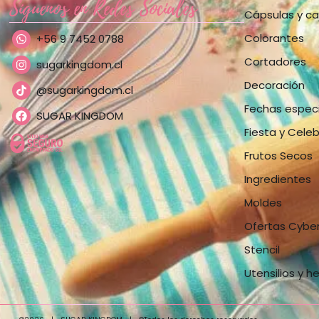
Síguenos en Redes Sociales
Cápsulas y ca
Colorantes
+56 9 7452 0788
Cortadores
sugarkingdom.cl
Decoración
@sugarkingdom.cl
Fechas espec
SUGAR KINGDOM
Fiesta y Cele
Frutos Secos
Ingredientes
Moldes
Ofertas Cybe
Stencil
Utensilios y h