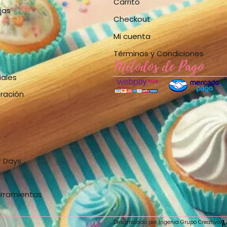
Carrito
jas
Checkout
Mi cuenta
Términos y Condiciones
Métodos de Pago
iales
bración
r Days
erramientas
Desarrollado por Ingenia Grupo Creativo