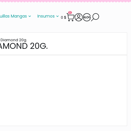
0
uillas Mangas
Insumos
0
$
k Diamond 20g.
IAMOND 20G.