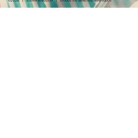
©2026
|
SUGAR KINGDOM
|
©Todos los derechos reservados