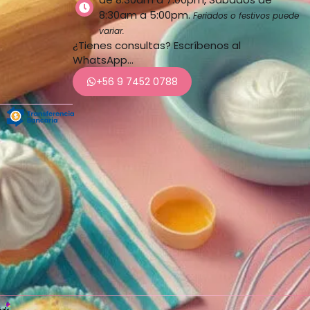
8:30am a 5:00pm.
Feriados o festivos puede
variar.
¿Tienes consultas? Escríbenos al
WhatsApp…
+56 9 7452 0788