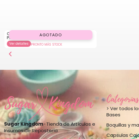
Chefmaster Gel Gold 20g.
AGOTADO
Precio
3.290
$
Ver detalles
PRONTO MÁS STOCK
Categorías
> Ver todos l
Bases
Sugar Kingdom ·
Tienda de Artículos e
Boquillas y m
Insumos de Repostería
Capsulas Caj