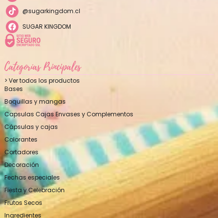
@sugarkingdom.cl
SUGAR KINGDOM
Categorías Principales
> Ver todos los productos
Bases
Boquillas y mangas
Capsulas Cajas Envases y Complementos
Cápsulas y cajas
Colorantes
Cortadores
Decoración
Fechas especiales
Fiesta y Celebración
Frutos Secos
Ingredientes