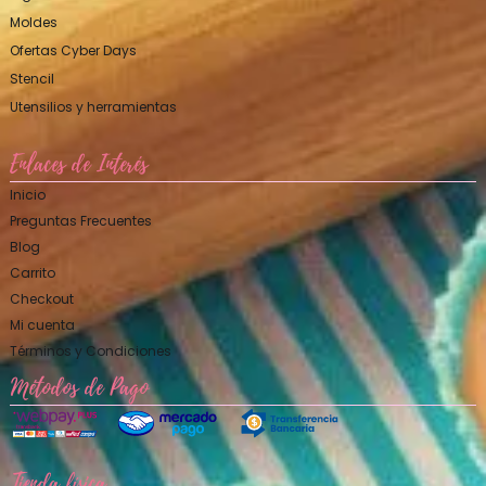
Moldes
Ofertas Cyber Days
Stencil
Utensilios y herramientas
Enlaces de Interés
Inicio
Preguntas Frecuentes
Blog
Carrito
Checkout
Mi cuenta
Términos y Condiciones
Métodos de Pago
Tienda física