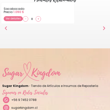
Sacabocado
Precio
1.090
$
Ver detalles
−
+
Sugar Kingdom ·
Tienda de Artículos e Insumos de Repostería
Síguenos en Redes Sociales
+56 9 7452 0788
sugarkingdom.cl