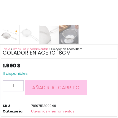
Inicio
>
Utensilios y herramientas
> Colador en Acero 18cm
COLADOR EN ACERO 18CM
1.990
$
11 disponibles
AÑADIR AL CARRITO
SKU
7819751200046
Categoría
Utensilios y herramientas