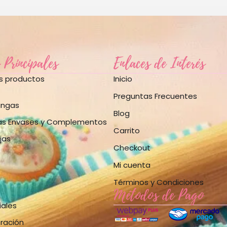
 Principales
Enlaces de Interés
os productos
Inicio
Preguntas Frecuentes
angas
Blog
as Envases y Complementos
Carrito
jas
Checkout
Mi cuenta
Términos y Condiciones
Métodos de Pago
iales
bración