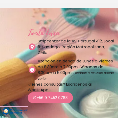
Tienda física
Stripcenter de la Av. Portugal 412, Local
8, Santiago, Región Metropolitana,
Chile
Atención en tienda de Lunes a Viernes
de 8:30am a 7:00pm, Sábados de
8:30am a 5:00pm.
Feriados o festivos puede
variar.
¿Tienes consultas? Escríbenos al
WhatsApp…
+56 9 7452 0788