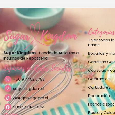
Categorías
> Ver todos l
Bases
Sugar Kingdom ·
Tienda de Artículos e
Boquillas y m
Insumos de Repostería
Capsulas Caj
Síguenos en Redes Sociales
Cápsulas y ca
Colorantes
+56 9 7452 0788
Cortadores
sugarkingdom.cl
Decoración
@sugarkingdom.cl
Fechas espec
SUGAR KINGDOM
Fiesta y Cele