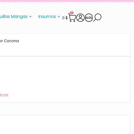
0
uillas Mangas
Insumos
0
$
or Corona
icos