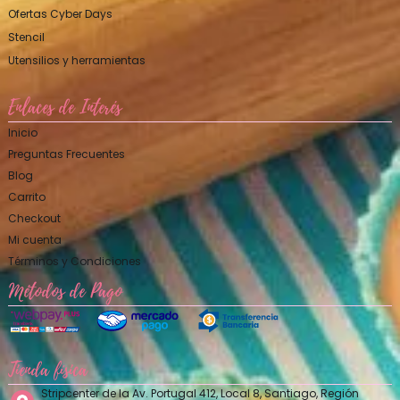
Ofertas Cyber Days
Stencil
Utensilios y herramientas
Enlaces de Interés
Inicio
Preguntas Frecuentes
Blog
Carrito
Checkout
Mi cuenta
Términos y Condiciones
Métodos de Pago
Tienda física
Stripcenter de la Av. Portugal 412, Local 8, Santiago, Región