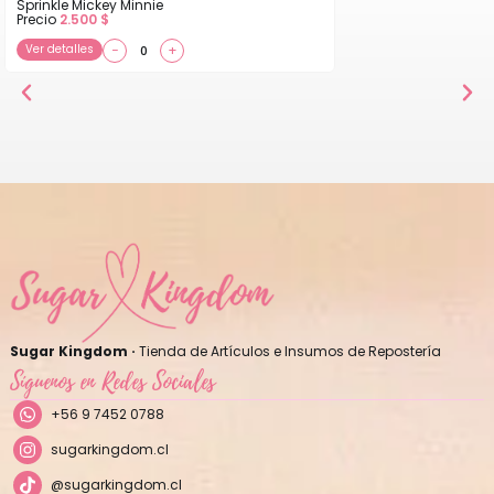
Sprinkle Mickey Minnie
Precio
2.500
$
Ver detalles
−
+
Sugar Kingdom ·
Tienda de Artículos e Insumos de Repostería
Síguenos en Redes Sociales
+56 9 7452 0788
sugarkingdom.cl
@sugarkingdom.cl