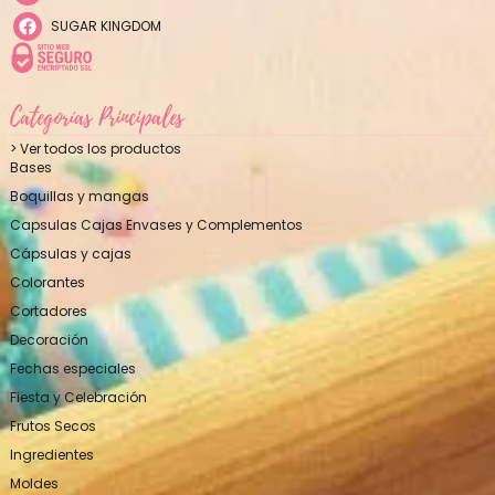
SUGAR KINGDOM
Categorías Principales
> Ver todos los productos
Bases
Boquillas y mangas
Capsulas Cajas Envases y Complementos
Cápsulas y cajas
Colorantes
Cortadores
Decoración
Fechas especiales
Fiesta y Celebración
Frutos Secos
Ingredientes
Moldes