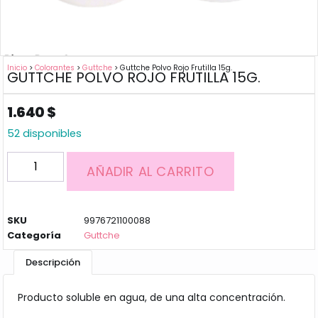
Inicio
>
Colorantes
>
Guttche
> Guttche Polvo Rojo Frutilla 15g.
GUTTCHE POLVO ROJO FRUTILLA 15G.
1.640
$
52 disponibles
AÑADIR AL CARRITO
SKU
9976721100088
Categoría
Guttche
Descripción
Producto soluble en agua, de una alta concentración.