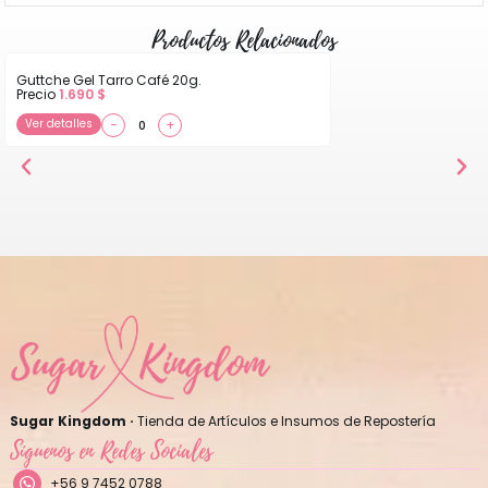
Productos Relacionados
Guttche Gel Tarro Café 20g.
Precio
1.690
$
Ver detalles
−
+
Sugar Kingdom ·
Tienda de Artículos e Insumos de Repostería
Síguenos en Redes Sociales
+56 9 7452 0788