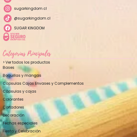
sugarkingdom.cl
@sugarkingdom.cl
SUGAR KINGDOM
Categorías Principales
> Ver todos los productos
Bases
Boquillas y mangas
Capsulas Cajas Envases y Complementos
Cápsulas y cajas
Colorantes
Cortadores
Decoración
Fechas especiales
Fiesta y Celebración