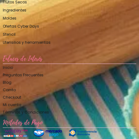
Frutos Secos
Ingredientes
Moldes
Ofertas Cyber Days
Stencil
Utensilios y herramientas
Enlaces de Interés
Inicio
Preguntas Frecuentes
Blog
Carrito
Checkout
Mi cuenta
Términos y Condiciones
Métodos de Pago