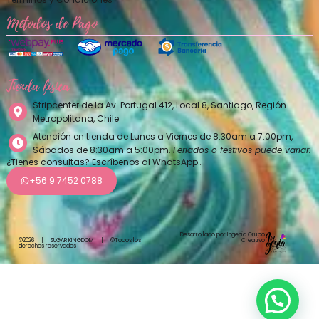
Métodos de Pago
Tienda física
Stripcenter de la Av. Portugal 412, Local 8, Santiago, Región
Metropolitana, Chile
Atención en tienda de Lunes a Viernes de 8:30am a 7:00pm,
Sábados de 8:30am a 5:00pm.
Feriados o festivos puede variar.
¿Tienes consultas? Escríbenos al WhatsApp…
+56 9 7452 0788
Desarrollado por Ingenia Grupo
Creativo
©2026
|
SUGAR KINGDOM
|
©Todos los
derechos reservados