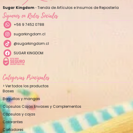
Sugar Kingdom ·
Tienda de Artículos e Insumos de Repostería
Síguenos en Redes Sociales
+56 9 7452 0788
sugarkingdom.cl
@sugarkingdom.cl
SUGAR KINGDOM
Categorías Principales
> Ver todos los productos
Bases
Boquillas y mangas
Capsulas Cajas Envases y Complementos
Cápsulas y cajas
Colorantes
Cortadores