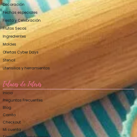
Decoración
Fechas especiales
Fiesta y Celebración
Frutos Secos
Ingredientes
Moldes
Ofertas Cyber Days
Stencil
Utensilios y herramientas
Enlaces de Interés
Inicio
Preguntas Frecuentes
Blog
Carrito
Checkout
Mi cuenta
Términos y Condiciones