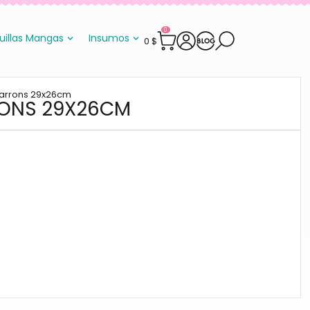
0
uillas Mangas
Insumos
0
$
arrons 29x26cm
RONS 29X26CM