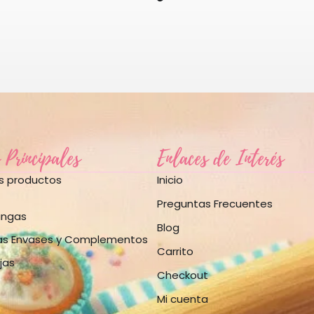
 Principales
Enlaces de Interés
os productos
Inicio
Preguntas Frecuentes
angas
Blog
as Envases y Complementos
Carrito
jas
Checkout
Mi cuenta