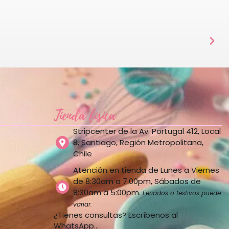
Tienda física
Stripcenter de la Av. Portugal 412, Local
8, Santiago, Región Metropolitana,
Chile
Atención en tienda de Lunes a Viernes
de 8:30am a 7:00pm, Sábados de
8:30am a 5:00pm.
Feriados o festivos puede
variar.
¿Tienes consultas? Escríbenos al
WhatsApp…