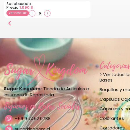
Sacabocado
Precio
1.090
$
Ver detalles
−
+
Categorías
> Ver todos l
Bases
Sugar Kingdom ·
Tienda de Artículos e
Boquillas y m
Insumos de Repostería
Capsulas Caj
Síguenos en Redes Sociales
Cápsulas y ca
Colorantes
+56 9 7452 0788
Cortadores
sugarkingdom.cl