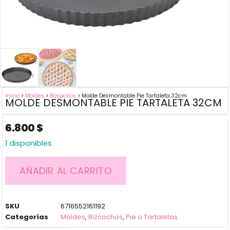
Inicio
>
Moldes
>
Bizcochos
> Molde Desmontable Pie Tartaleta 32cm
MOLDE DESMONTABLE PIE TARTALETA 32CM
6.800
$
1 disponibles
AÑADIR AL CARRITO
SKU
6716552161192
Categorías
Moldes
,
Bizcochos
,
Pie o Tartaletas