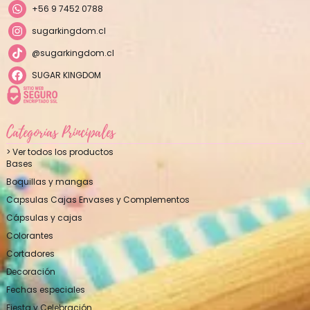
+56 9 7452 0788
sugarkingdom.cl
@sugarkingdom.cl
SUGAR KINGDOM
Categorías Principales
> Ver todos los productos
Bases
Boquillas y mangas
Capsulas Cajas Envases y Complementos
Cápsulas y cajas
Colorantes
Cortadores
Decoración
Fechas especiales
Fiesta y Celebración