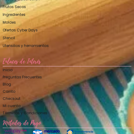
Frutos Secos
Ingredientes
Moldes
Ofertas Cyber Days
Stencil
Utensilios y herramientas
Enlaces de Interés
Inicio
Preguntas Frecuentes
Blog
Carrito
Checkout
Mi cuenta
Términos y Condiciones
Métodos de Pago