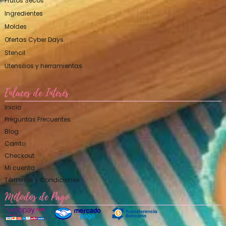
Frutos Secos
Ingredientes
Moldes
Ofertas Cyber Days
Stencil
Utensilios y herramientas
Enlaces de Interés
Inicio
Preguntas Frecuentes
Blog
Carrito
Checkout
Mi cuenta
Términos y Condiciones
Métodos de Pago