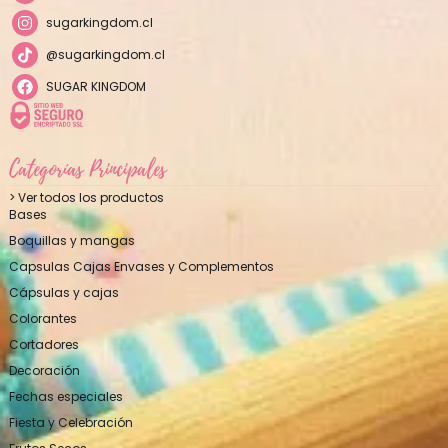
sugarkingdom.cl
@sugarkingdom.cl
SUGAR KINGDOM
Categorías Principales
> Ver todos los productos
Bases
Boquillas y mangas
Capsulas Cajas Envases y Complementos
Cápsulas y cajas
Colorantes
Cortadores
Decoración
Fechas especiales
Fiesta y Celebración