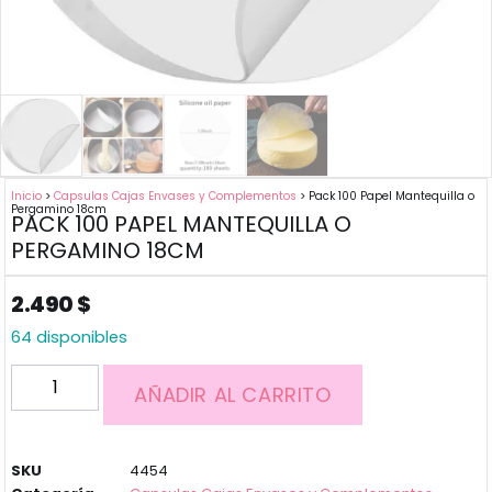
Inicio
>
Capsulas Cajas Envases y Complementos
> Pack 100 Papel Mantequilla o
Pergamino 18cm
PACK 100 PAPEL MANTEQUILLA O
PERGAMINO 18CM
2.490
$
64 disponibles
AÑADIR AL CARRITO
SKU
4454