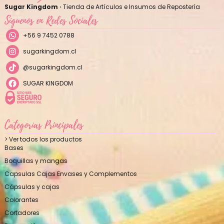
Sugar Kingdom ·
Tienda de Artículos e Insumos de Repostería
Síguenos en Redes Sociales
+56 9 7452 0788
sugarkingdom.cl
@sugarkingdom.cl
SUGAR KINGDOM
Categorías Principales
> Ver todos los productos
Bases
Boquillas y mangas
Capsulas Cajas Envases y Complementos
Cápsulas y cajas
Colorantes
Cortadores