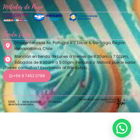
Métodos de Pago
Tienda física
Stripcenter de la Av. Portugal 412, Local 8, Santiago, Región
Metropolitana, Chile
Atención en tienda de Lunes a Viernes de 8:30am a 7:00pm,
Sábados de 8:30am a 5:00pm.
Feriados o festivos puede variar.
¿Tienes consultas? Escríbenos al WhatsApp…
+56 9 7452 0788
Desarrollado por Ingenia Grupo
Creativo
©2026
|
SUGAR KINGDOM
|
©Todos los
derechos reservados