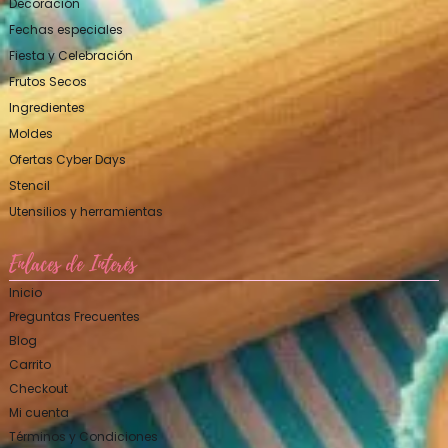
Decoración
Fechas especiales
Fiesta y Celebración
Frutos Secos
Ingredientes
Moldes
Ofertas Cyber Days
Stencil
Utensilios y herramientas
Enlaces de Interés
Inicio
Preguntas Frecuentes
Blog
Carrito
Checkout
Mi cuenta
Términos y Condiciones