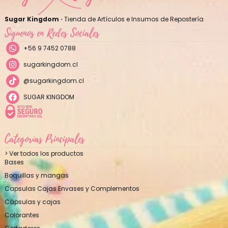
Sugar Kingdom ·
Tienda de Artículos e Insumos de Repostería
Síguenos en Redes Sociales
+56 9 7452 0788
sugarkingdom.cl
@sugarkingdom.cl
SUGAR KINGDOM
Categorías Principales
> Ver todos los productos
Bases
Boquillas y mangas
Capsulas Cajas Envases y Complementos
Cápsulas y cajas
Colorantes