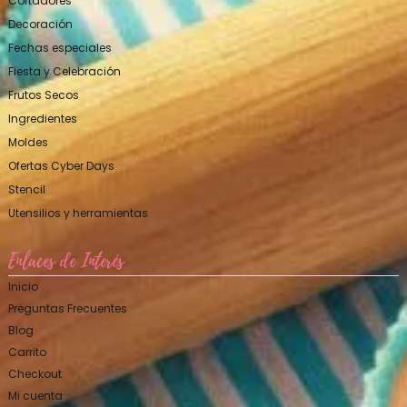
Cortadores
Decoración
Fechas especiales
Fiesta y Celebración
Frutos Secos
Ingredientes
Moldes
Ofertas Cyber Days
Stencil
Utensilios y herramientas
Enlaces de Interés
Inicio
Preguntas Frecuentes
Blog
Carrito
Checkout
Mi cuenta