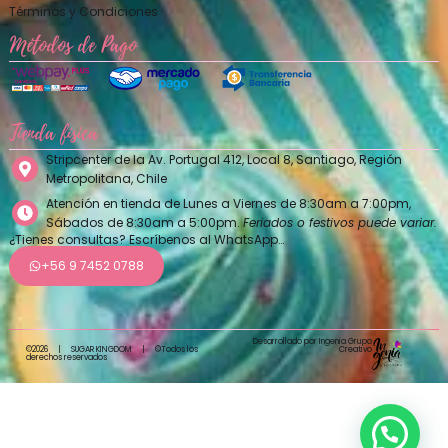
Términos y Condiciones
Métodos de Pago
Tienda física
Stripcenter de la Av. Portugal 412, Local 8, Santiago, Región
Metropolitana, Chile
Atención en tienda de Lunes a Viernes de 8:30am a 7:00pm,
Sábados de 8:30am a 5:00pm.
Feriados o festivos puede variar.
¿Tienes consultas? Escríbenos al WhatsApp…
+56 9 7452 0788
Desarrollado por Ingenia Grupo
Creativo
©2026
|
SUGAR KINGDOM
|
©Todos los
derechos reservados