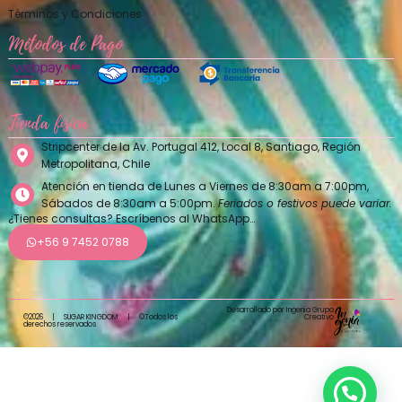
Términos y Condiciones
Métodos de Pago
Tienda física
Stripcenter de la Av. Portugal 412, Local 8, Santiago, Región
Metropolitana, Chile
Atención en tienda de Lunes a Viernes de 8:30am a 7:00pm,
Sábados de 8:30am a 5:00pm.
Feriados o festivos puede variar.
¿Tienes consultas? Escríbenos al WhatsApp…
+56 9 7452 0788
Desarrollado por Ingenia Grupo
Creativo
©2026
|
SUGAR KINGDOM
|
©Todos los
derechos reservados