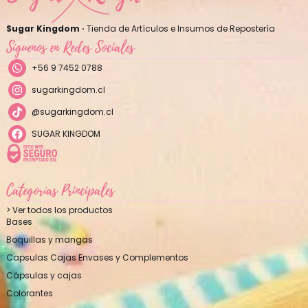
Sugar Kingdom ·
Tienda de Artículos e Insumos de Repostería
Síguenos en Redes Sociales
+56 9 7452 0788
sugarkingdom.cl
@sugarkingdom.cl
SUGAR KINGDOM
Categorías Principales
> Ver todos los productos
Bases
Boquillas y mangas
Capsulas Cajas Envases y Complementos
Cápsulas y cajas
Colorantes