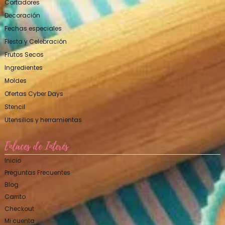
Cortadores
Decoración
Fechas especiales
Fiesta y Celebración
Frutos Secos
Ingredientes
Moldes
Ofertas Cyber Days
Stencil
Utensilios y herramientas
Enlaces de Interés
Inicio
Preguntas Frecuentes
Blog
Carrito
Checkout
Mi cuenta