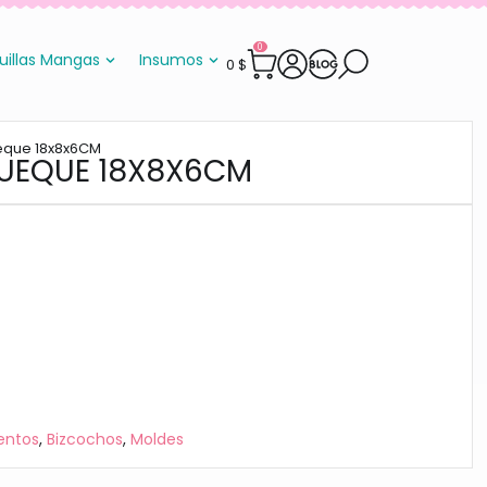
0
uillas Mangas
Insumos
0
$
eque 18x8x6CM
QUEQUE 18X8X6CM
entos
,
Bizcochos
,
Moldes