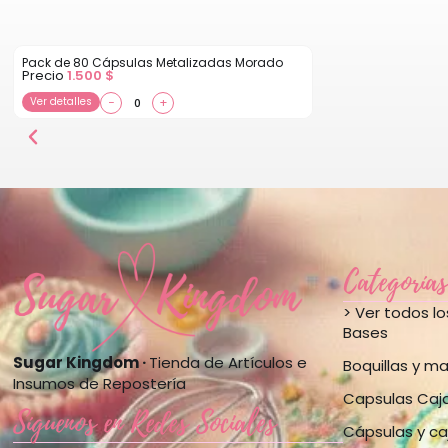
Pack de 80 Cápsulas Metalizadas Morado
Precio
1.500
$
Ver detalles
−
+
Categorías
> Ver todos l
Bases
Sugar Kingdom ·
Tienda de Artículos e
Boquillas y m
Insumos de Repostería
Capsulas Caj
Síguenos en Redes Sociales
Cápsulas y ca