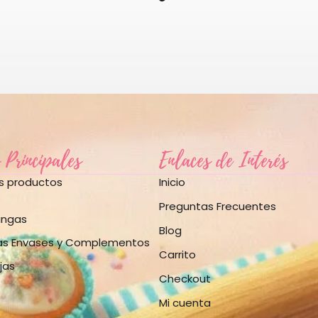
 Principales
Enlaces de Interés
os productos
Inicio
Preguntas Frecuentes
angas
Blog
as Envases y Complementos
Carrito
jas
Checkout
Mi cuenta