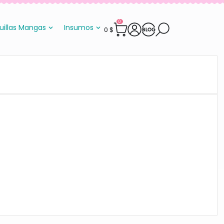
0
uillas Mangas
Insumos
0
$