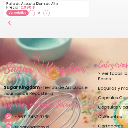
Rollo de Acetato 12cm de Alto
Precio
12.990
$
Ver detalles
−
+
Categorías
> Ver todos l
Bases
Sugar Kingdom ·
Tienda de Artículos e
Boquillas y m
Insumos de Repostería
Capsulas Caj
Síguenos en Redes Sociales
Cápsulas y ca
Colorantes
+56 9 7452 0788
Cortadores
sugarkingdom.cl