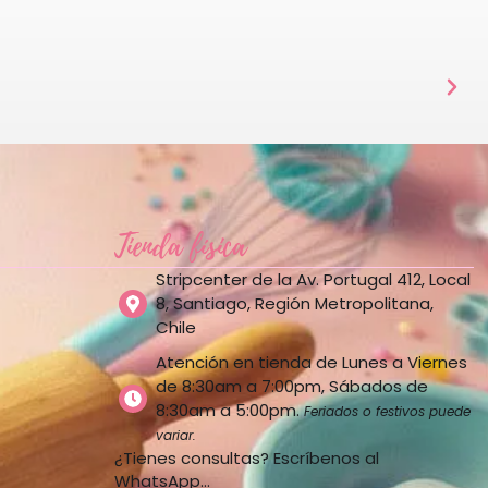
Tienda física
Stripcenter de la Av. Portugal 412, Local
8, Santiago, Región Metropolitana,
Chile
Atención en tienda de Lunes a Viernes
de 8:30am a 7:00pm, Sábados de
8:30am a 5:00pm.
Feriados o festivos puede
variar.
¿Tienes consultas? Escríbenos al
WhatsApp…