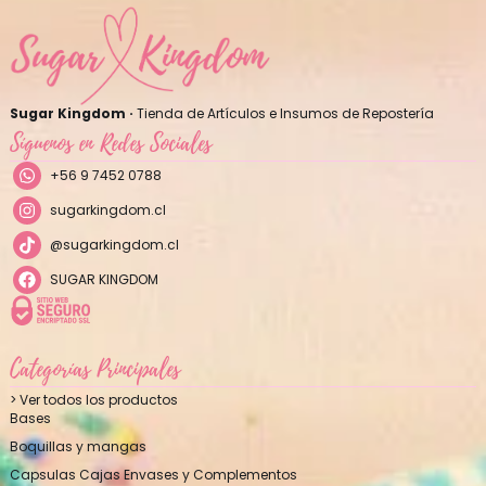
Sugar Kingdom ·
Tienda de Artículos e Insumos de Repostería
Síguenos en Redes Sociales
+56 9 7452 0788
sugarkingdom.cl
@sugarkingdom.cl
SUGAR KINGDOM
Categorías Principales
> Ver todos los productos
Bases
Boquillas y mangas
Capsulas Cajas Envases y Complementos