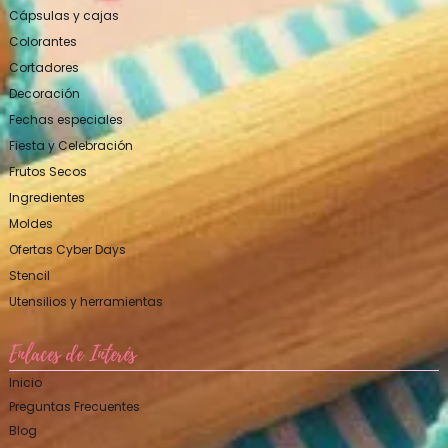
Cápsulas y cajas
Colorantes
Cortadores
Decoración
Fechas especiales
Fiesta y Celebración
Frutos Secos
Ingredientes
Moldes
Ofertas Cyber Days
Stencil
Utensilios y herramientas
Enlaces de Interés
Inicio
Preguntas Frecuentes
Blog