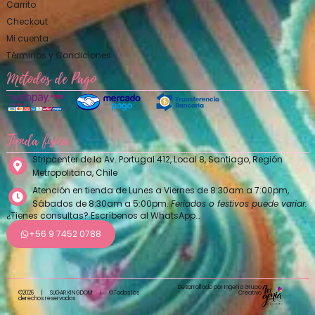
Carrito
Checkout
Mi cuenta
Términos y Condiciones
Métodos de Pago
Tienda física
Stripcenter de la Av. Portugal 412, Local 8, Santiago, Región
Metropolitana, Chile
Atención en tienda de Lunes a Viernes de 8:30am a 7:00pm,
Sábados de 8:30am a 5:00pm.
Feriados o festivos puede variar.
¿Tienes consultas? Escríbenos al WhatsApp…
+56 9 7452 0788
Desarrollado por Ingenia Grupo
Creativo
©2026
|
SUGAR KINGDOM
|
©Todos los
derechos reservados