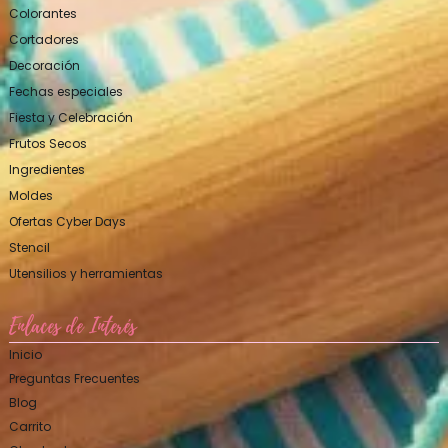
Colorantes
Cortadores
Decoración
Fechas especiales
Fiesta y Celebración
Frutos Secos
Ingredientes
Moldes
Ofertas Cyber Days
Stencil
Utensilios y herramientas
Enlaces de Interés
Inicio
Preguntas Frecuentes
Blog
Carrito