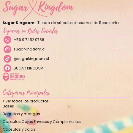
Sugar Kingdom ·
Tienda de Artículos e Insumos de Repostería
Síguenos en Redes Sociales
+56 9 7452 0788
sugarkingdom.cl
@sugarkingdom.cl
SUGAR KINGDOM
Categorías Principales
> Ver todos los productos
Bases
Boquillas y mangas
Capsulas Cajas Envases y Complementos
Cápsulas y cajas