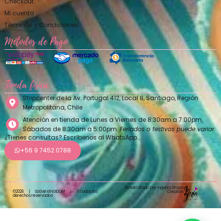
Checkout
Mi cuenta
Términos y Condiciones
Métodos de Pago
Tienda física
Stripcenter de la Av. Portugal 412, Local 8, Santiago, Región
Metropolitana, Chile
Atención en tienda de Lunes a Viernes de 8:30am a 7:00pm,
Sábados de 8:30am a 5:00pm.
Feriados o festivos puede variar.
¿Tienes consultas? Escríbenos al WhatsApp…
+56 9 7452 0788
Desarrollado por Ingenia Grupo
Creativo
©2026
|
SUGAR KINGDOM
|
©Todos los
derechos reservados