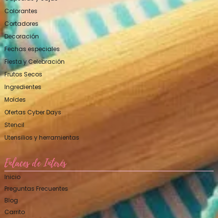
Colorantes
Cortadores
Decoración
Fechas especiales
Fiesta y Celebración
Frutos Secos
Ingredientes
Moldes
Ofertas Cyber Days
Stencil
Utensilios y herramientas
Enlaces de Interés
Inicio
Preguntas Frecuentes
Blog
Carrito