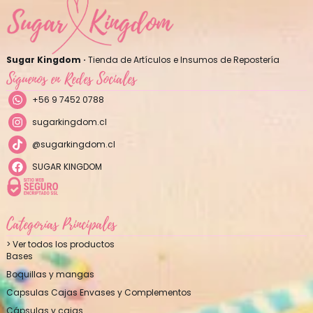
Sugar Kingdom ·
Tienda de Artículos e Insumos de Repostería
Síguenos en Redes Sociales
+56 9 7452 0788
sugarkingdom.cl
@sugarkingdom.cl
SUGAR KINGDOM
Categorías Principales
> Ver todos los productos
Bases
Boquillas y mangas
Capsulas Cajas Envases y Complementos
Cápsulas y cajas