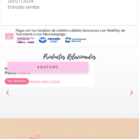
20/07/2024
Entrada similar
Paga con tus tarjetas de crédito o débito bancarias con WebPay de
Transbank o con Mercadopago.
Productos Relacionados
AGOTADO
Pack de 80 Cápsulas Metalizadas Rojo
Precio
1.500
$
Ver detalles
PRONTO MÁS STOCK