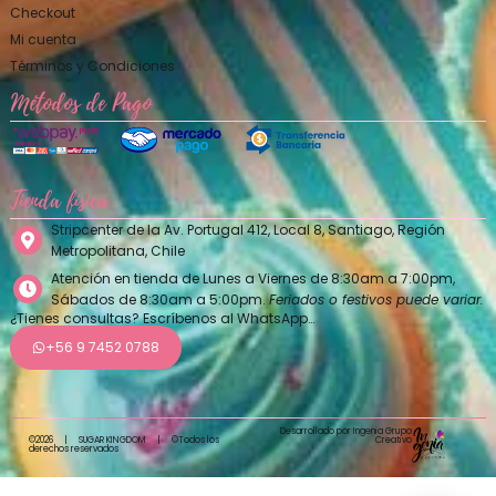
Checkout
Mi cuenta
Términos y Condiciones
Métodos de Pago
Tienda física
Stripcenter de la Av. Portugal 412, Local 8, Santiago, Región
Metropolitana, Chile
Atención en tienda de Lunes a Viernes de 8:30am a 7:00pm,
Sábados de 8:30am a 5:00pm.
Feriados o festivos puede variar.
¿Tienes consultas? Escríbenos al WhatsApp…
+56 9 7452 0788
Desarrollado por Ingenia Grupo
Creativo
©2026
|
SUGAR KINGDOM
|
©Todos los
derechos reservados