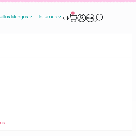
0
uillas Mangas
Insumos
0
$
las