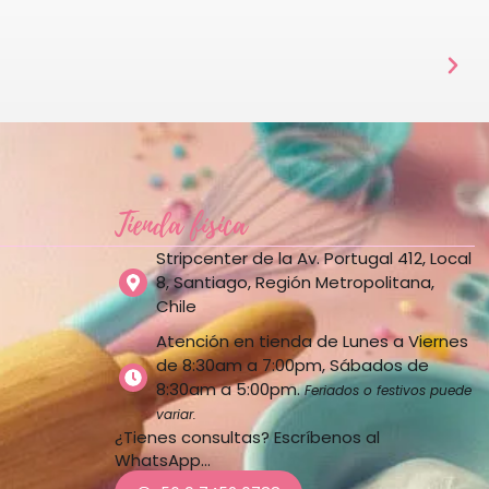
Tienda física
Stripcenter de la Av. Portugal 412, Local
8, Santiago, Región Metropolitana,
Chile
Atención en tienda de Lunes a Viernes
de 8:30am a 7:00pm, Sábados de
8:30am a 5:00pm.
Feriados o festivos puede
variar.
¿Tienes consultas? Escríbenos al
WhatsApp…