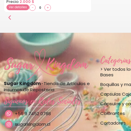
Precio
2.000
$
Ver detalles
−
+
Categorías
> Ver todos l
Bases
Sugar Kingdom ·
Tienda de Artículos e
Boquillas y m
Insumos de Repostería
Capsulas Caj
Síguenos en Redes Sociales
Cápsulas y ca
Colorantes
+56 9 7452 0788
Cortadores
sugarkingdom.cl