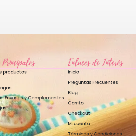
 Principales
Enlaces de Interés
os productos
Inicio
Preguntas Frecuentes
angas
Blog
as Envases y Complementos
Carrito
jas
Checkout
Mi cuenta
Términos y Condiciones