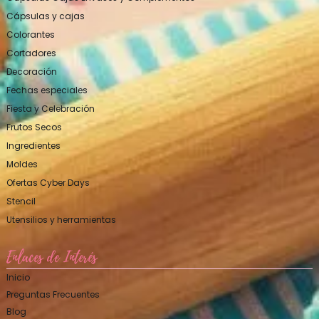
Cápsulas y cajas
Colorantes
Cortadores
Decoración
Fechas especiales
Fiesta y Celebración
Frutos Secos
Ingredientes
Moldes
Ofertas Cyber Days
Stencil
Utensilios y herramientas
Enlaces de Interés
Inicio
Preguntas Frecuentes
Blog