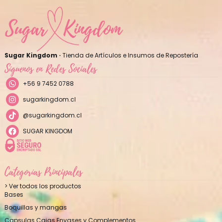
Sugar Kingdom ·
Tienda de Artículos e Insumos de Repostería
Síguenos en Redes Sociales
+56 9 7452 0788
sugarkingdom.cl
@sugarkingdom.cl
SUGAR KINGDOM
Categorías Principales
> Ver todos los productos
Bases
Boquillas y mangas
Capsulas Cajas Envases y Complementos