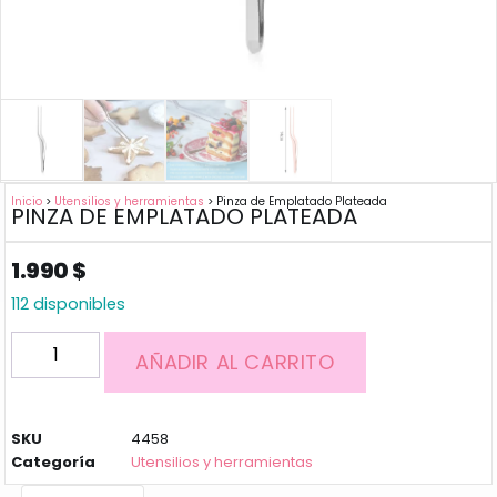
Inicio
>
Utensilios y herramientas
> Pinza de Emplatado Plateada
PINZA DE EMPLATADO PLATEADA
1.990
$
112 disponibles
AÑADIR AL CARRITO
SKU
4458
Categoría
Utensilios y herramientas