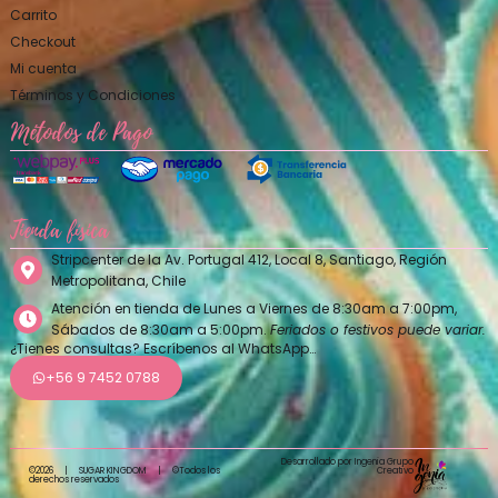
Carrito
Checkout
Mi cuenta
Términos y Condiciones
Métodos de Pago
Tienda física
Stripcenter de la Av. Portugal 412, Local 8, Santiago, Región
Metropolitana, Chile
Atención en tienda de Lunes a Viernes de 8:30am a 7:00pm,
Sábados de 8:30am a 5:00pm.
Feriados o festivos puede variar.
¿Tienes consultas? Escríbenos al WhatsApp…
+56 9 7452 0788
Desarrollado por Ingenia Grupo
Creativo
©2026
|
SUGAR KINGDOM
|
©Todos los
derechos reservados