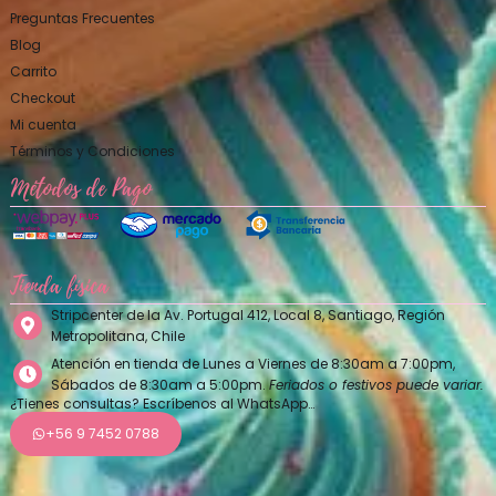
Preguntas Frecuentes
Blog
Carrito
Checkout
Mi cuenta
Términos y Condiciones
Métodos de Pago
Tienda física
Stripcenter de la Av. Portugal 412, Local 8, Santiago, Región
Metropolitana, Chile
Atención en tienda de Lunes a Viernes de 8:30am a 7:00pm,
Sábados de 8:30am a 5:00pm.
Feriados o festivos puede variar.
¿Tienes consultas? Escríbenos al WhatsApp…
+56 9 7452 0788