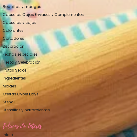
Boquillas y mangas
Capsulas Cajas Envases y Complementos
Cápsulas y cajas
Colorantes
Cortadores
Decoración
Fechas especiales
Fiesta y Celebración
Frutos Secos
Ingredientes
Moldes
Ofertas Cyber Days
Stencil
Utensilios y herramientas
Enlaces de Interés
Inicio