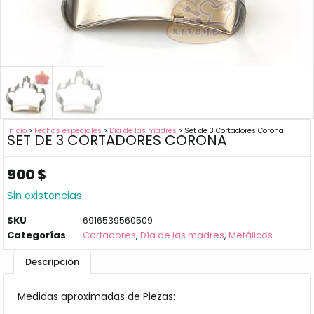
Inicio
>
Fechas especiales
>
Día de las madres
> Set de 3 Cortadores Corona
SET DE 3 CORTADORES CORONA
900
$
Sin existencias
SKU
6916539560509
Categorías
Cortadores
,
Día de las madres
,
Metálicos
Descripción
Medidas aproximadas de Piezas: