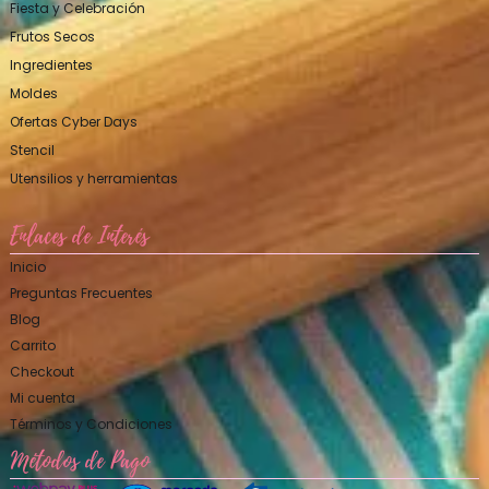
Fiesta y Celebración
Frutos Secos
Ingredientes
Moldes
Ofertas Cyber Days
Stencil
Utensilios y herramientas
Enlaces de Interés
Inicio
Preguntas Frecuentes
Blog
Carrito
Checkout
Mi cuenta
Términos y Condiciones
Métodos de Pago