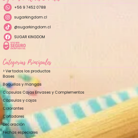
+56 9 7452 0788
sugarkingdom.cl
@sugarkingdom.cl
SUGAR KINGDOM
Categorías Principales
> Ver todos los productos
Bases
Boquillas y mangas
Capsulas Cajas Envases y Complementos
Cápsulas y cajas
Colorantes
Cortadores
Decoración
Fechas especiales