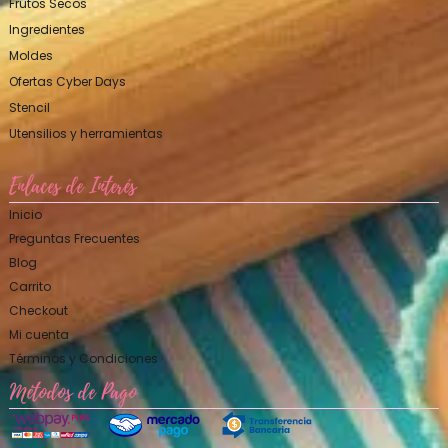
Frutos Secos
Ingredientes
Moldes
Ofertas Cyber Days
Stencil
Utensilios y herramientas
Enlaces de Interés
Inicio
Preguntas Frecuentes
Blog
Carrito
Checkout
Mi cuenta
Términos y Condiciones
Métodos de Pago