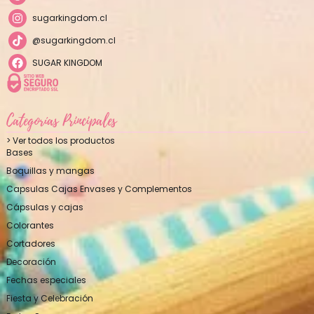
sugarkingdom.cl
@sugarkingdom.cl
SUGAR KINGDOM
Categorías Principales
> Ver todos los productos
Bases
Boquillas y mangas
Capsulas Cajas Envases y Complementos
Cápsulas y cajas
Colorantes
Cortadores
Decoración
Fechas especiales
Fiesta y Celebración