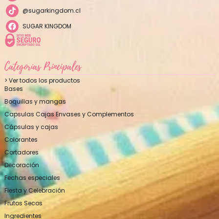
@sugarkingdom.cl
SUGAR KINGDOM
Categorías Principales
> Ver todos los productos
Bases
Boquillas y mangas
Capsulas Cajas Envases y Complementos
Cápsulas y cajas
Colorantes
Cortadores
Decoración
Fechas especiales
Fiesta y Celebración
Frutos Secos
Ingredientes