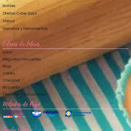
Moldes
Ofertas Cyber Days
Stencil
Utensilios y herramientas
Enlaces de Interés
Inicio
Preguntas Frecuentes
Blog
Carrito
Checkout
Mi cuenta
Términos y Condiciones
Métodos de Pago
Tienda física