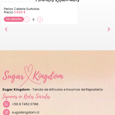
Perlas Celeste Surtidas
Precio
2.500
$
Ver detalles
−
+
Sugar Kingdom ·
Tienda de Artículos e Insumos de Repostería
Síguenos en Redes Sociales
+56 9 7452 0788
sugarkingdom.cl