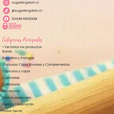
sugarkingdom.cl
@sugarkingdom.cl
SUGAR KINGDOM
Categorías Principales
> Ver todos los productos
Bases
Boquillas y mangas
Capsulas Cajas Envases y Complementos
Cápsulas y cajas
Colorantes
Cortadores
Decoración
Fechas especiales
Fiesta y Celebración
Frutos Secos