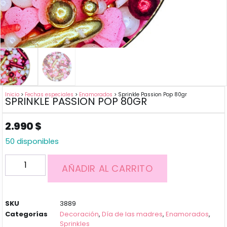
Inicio
>
Fechas especiales
>
Enamorados
> Sprinkle Passion Pop 80gr
SPRINKLE PASSION POP 80GR
2.990
$
50 disponibles
AÑADIR AL CARRITO
SKU
3889
Categorías
Decoración
,
Día de las madres
,
Enamorados
,
Sprinkles