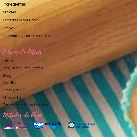
Ingredientes
Moldes
Ofertas Cyber Days
Stencil
Utensilios y herramientas
Enlaces de Interés
Inicio
Preguntas Frecuentes
Blog
Carrito
Checkout
Mi cuenta
Términos y Condiciones
Métodos de Pago