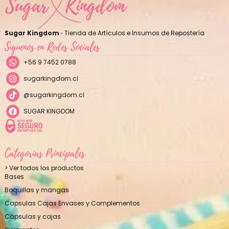
Sugar Kingdom ·
Tienda de Artículos e Insumos de Repostería
Síguenos en Redes Sociales
+56 9 7452 0788
sugarkingdom.cl
@sugarkingdom.cl
SUGAR KINGDOM
Categorías Principales
> Ver todos los productos
Bases
Boquillas y mangas
Capsulas Cajas Envases y Complementos
Cápsulas y cajas