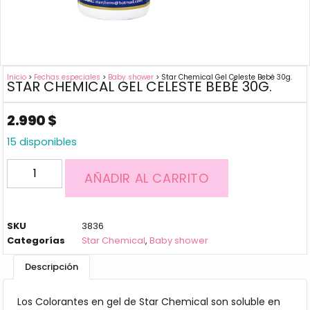
Inicio
>
Fechas especiales
>
Baby shower
> Star Chemical Gel Celeste Bebé 30g.
STAR CHEMICAL GEL CELESTE BEBÉ 30G.
2.990
$
15 disponibles
AÑADIR AL CARRITO
SKU
3836
Categorías
Star Chemical
,
Baby shower
Descripción
Los Colorantes en gel de Star Chemical son soluble en