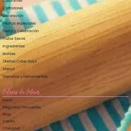
Colorantes
Cortadores
Decoración
Fechas especiales
Fiesta y Celebración
Frutos Secos
Ingredientes
Moldes
Ofertas Cyber Days
Stencil
Utensilios y herramientas
Enlaces de Interés
Inicio
Preguntas Frecuentes
Blog
Carrito
Checkout