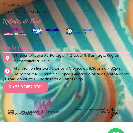
Mi cuenta
Términos y Condiciones
Métodos de Pago
Tienda física
Stripcenter de la Av. Portugal 412, Local 8, Santiago, Región
Metropolitana, Chile
Atención en tienda de Lunes a Viernes de 8:30am a 7:00pm,
Sábados de 8:30am a 5:00pm.
Feriados o festivos puede variar.
¿Tienes consultas? Escríbenos al WhatsApp…
+56 9 7452 0788
Desarrollado por Ingenia Grupo
Creativo
©2026
|
SUGAR KINGDOM
|
©Todos los
derechos reservados