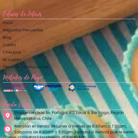
Enlaces de Interés
Inicio
Preguntas Frecuentes
Blog
Carrito
Checkout
Mi cuenta
Términos y Condiciones
Métodos de Pago
Tienda física
Stripcenter de la Av. Portugal 412, Local 8, Santiago, Región
Metropolitana, Chile
Atención en tienda de Lunes a Viernes de 8:30am a 7:00pm,
Sábados de 8:30am a 5:00pm.
Feriados o festivos puede variar.
¿Tienes consultas? Escríbenos al WhatsApp…