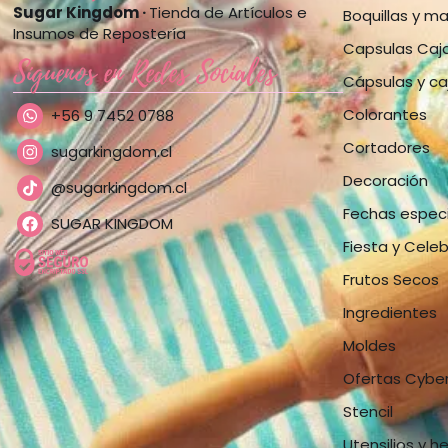
Sugar Kingdom ·
Tienda de Artículos e
Boquillas y m
Insumos de Repostería
Capsulas Caj
Síguenos en Redes Sociales
Cápsulas y ca
Colorantes
+56 9 7452 0788
Cortadores
sugarkingdom.cl
Decoración
@sugarkingdom.cl
Fechas espec
SUGAR KINGDOM
Fiesta y Cele
Frutos Secos
Ingredientes
Moldes
Ofertas Cybe
Stencil
Utensilios y h