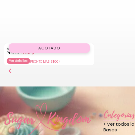
AGOTADO
Molde Plástico para Chocolate 16 Huevos
Precio
1.290
$
Ver detalles
PRONTO MÁS STOCK
Categorías
> Ver todos l
Bases