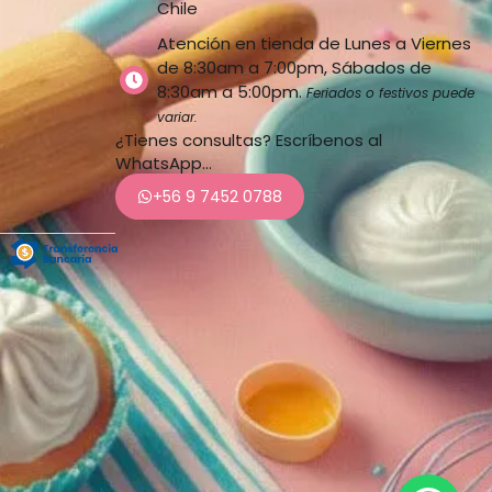
Chile
Atención en tienda de Lunes a Viernes
de 8:30am a 7:00pm, Sábados de
8:30am a 5:00pm.
Feriados o festivos puede
variar.
¿Tienes consultas? Escríbenos al
WhatsApp…
+56 9 7452 0788