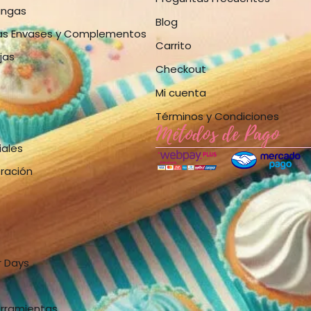
angas
Blog
as Envases y Complementos
Carrito
jas
Checkout
Mi cuenta
Términos y Condiciones
Métodos de Pago
iales
bración
r Days
erramientas