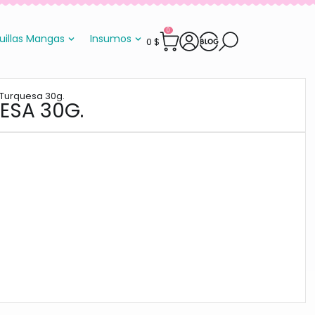
0
uillas Mangas
Insumos
0
$
 Turquesa 30g.
ESA 30G.