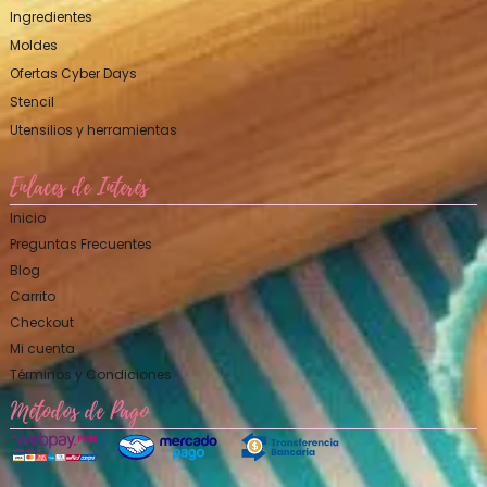
Ingredientes
Moldes
Ofertas Cyber Days
Stencil
Utensilios y herramientas
Enlaces de Interés
Inicio
Preguntas Frecuentes
Blog
Carrito
Checkout
Mi cuenta
Términos y Condiciones
Métodos de Pago