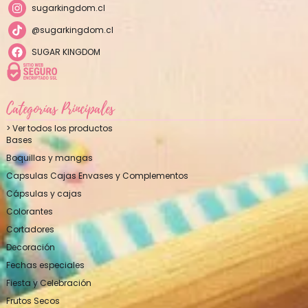
sugarkingdom.cl
@sugarkingdom.cl
SUGAR KINGDOM
Categorías Principales
> Ver todos los productos
Bases
Boquillas y mangas
Capsulas Cajas Envases y Complementos
Cápsulas y cajas
Colorantes
Cortadores
Decoración
Fechas especiales
Fiesta y Celebración
Frutos Secos