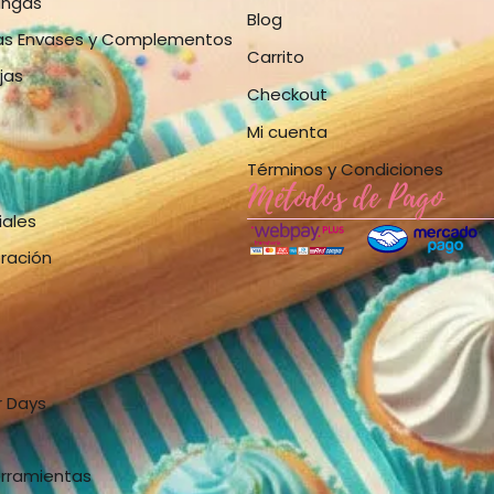
angas
Blog
as Envases y Complementos
Carrito
jas
Checkout
Mi cuenta
Términos y Condiciones
Métodos de Pago
iales
bración
r Days
erramientas