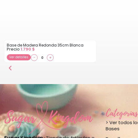
Base de Madera Redonda 35cm Blanca
Precio
1.790
$
Ver detalles
−
+
Categorías
> Ver todos l
Bases
Sugar Kingdom ·
Tienda de Artículos e