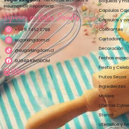
Boquillas y m
Insumos de Repostería
Capsulas Caj
Síguenos en Redes Sociales
Cápsulas y ca
Colorantes
+56 9 7452 0788
Cortadores
sugarkingdom.cl
Decoración
@sugarkingdom.cl
Fechas espec
SUGAR KINGDOM
Fiesta y Cele
Frutos Secos
Ingredientes
Moldes
Ofertas Cybe
Stencil
Utensilios y h