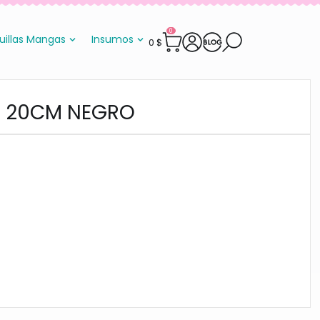
0
uillas Mangas
Insumos
0
$
A 20CM NEGRO