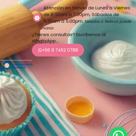
Atención en tienda de Lunes a Viernes
de 8:30am a 7:00pm, Sábados de
8:30am a 5:00pm.
Feriados o festivos puede
variar.
¿Tienes consultas? Escríbenos al
WhatsApp…
+56 9 7452 0788