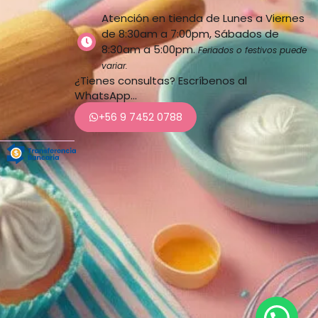
Atención en tienda de Lunes a Viernes
de 8:30am a 7:00pm, Sábados de
8:30am a 5:00pm.
Feriados o festivos puede
variar.
¿Tienes consultas? Escríbenos al
WhatsApp…
+56 9 7452 0788