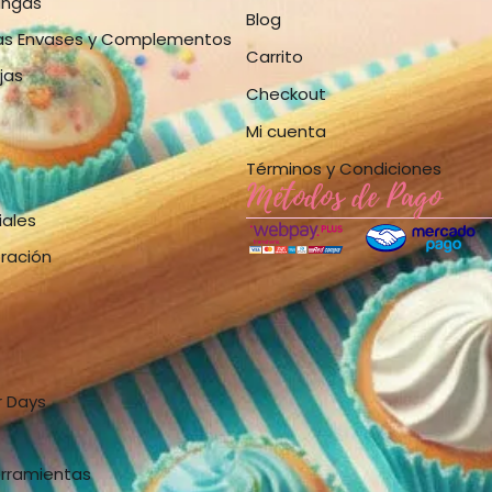
angas
Blog
as Envases y Complementos
Carrito
jas
Checkout
Mi cuenta
Términos y Condiciones
Métodos de Pago
iales
bración
r Days
erramientas