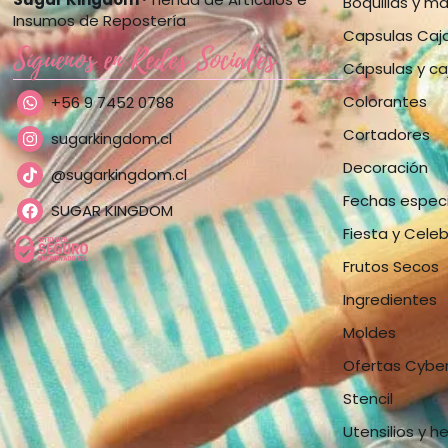
Boquillas y m
Insumos de Repostería
Capsulas Caj
Síguenos en Redes Sociales
Cápsulas y ca
Colorantes
+56 9 7452 0788
Cortadores
sugarkingdom.cl
Decoración
@sugarkingdom.cl
Fechas espec
SUGAR KINGDOM
Fiesta y Cele
Frutos Secos
Ingredientes
Moldes
Ofertas Cybe
Stencil
Utensilios y h