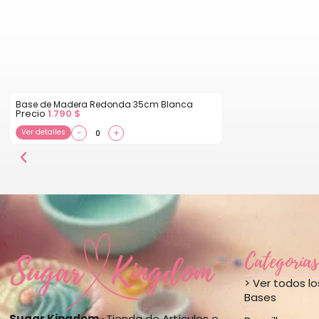
Base de Madera Redonda 35cm Blanca
Precio
1.790
$
Ver detalles
−
+
Categorías
> Ver todos l
Bases
Sugar Kingdom ·
Tienda de Artículos e