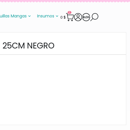
0
uillas Mangas
Insumos
0
$
A 25CM NEGRO