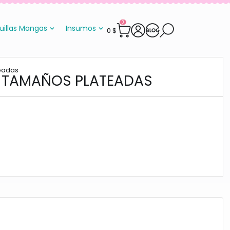
0
uillas Mangas
Insumos
0
$
teadas
ES TAMAÑOS PLATEADAS