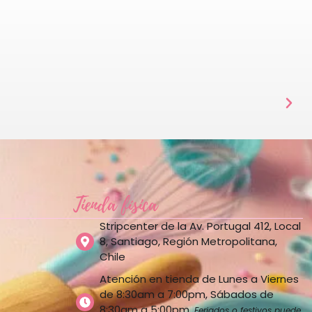
Tienda física
Stripcenter de la Av. Portugal 412, Local
8, Santiago, Región Metropolitana,
Chile
Atención en tienda de Lunes a Viernes
de 8:30am a 7:00pm, Sábados de
8:30am a 5:00pm.
Feriados o festivos puede