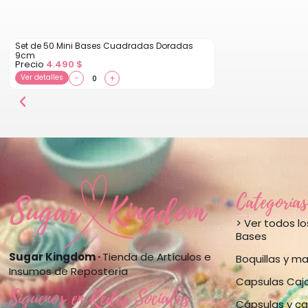
Set de 50 Mini Bases Cuadradas Doradas
9cm
Precio
4.490
$
Ver detalles
−
+
Categorías
> Ver todos l
Bases
Sugar Kingdom ·
Tienda de Artículos e
Boquillas y m
Insumos de Repostería
Capsulas Caj
Síguenos en Redes Sociales
Cápsulas y ca