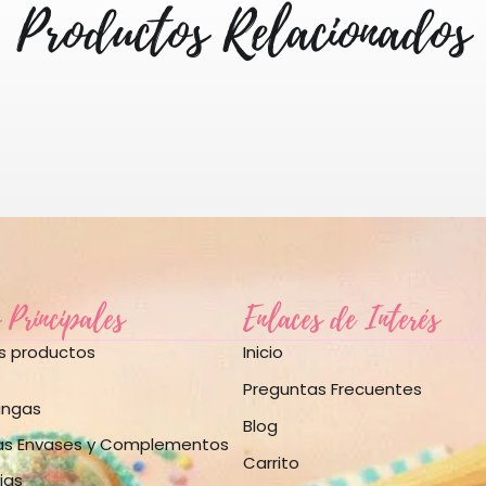
Productos Relacionados
 Principales
Enlaces de Interés
os productos
Inicio
Preguntas Frecuentes
angas
Blog
as Envases y Complementos
Carrito
jas