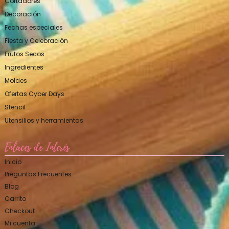
Cortadores
Decoración
Fechas especiales
Fiesta y Celebración
Frutos Secos
Ingredientes
Moldes
Ofertas Cyber Days
Stencil
Utensilios y herramientas
Enlaces de Interés
Inicio
Preguntas Frecuentes
Blog
Carrito
Checkout
Mi cuenta