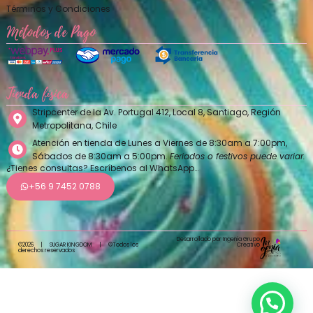
Términos y Condiciones
Métodos de Pago
Tienda física
Stripcenter de la Av. Portugal 412, Local 8, Santiago, Región
Metropolitana, Chile
Atención en tienda de Lunes a Viernes de 8:30am a 7:00pm,
Sábados de 8:30am a 5:00pm.
Feriados o festivos puede variar.
¿Tienes consultas? Escríbenos al WhatsApp…
+56 9 7452 0788
Desarrollado por Ingenia Grupo
Creativo
©2026
|
SUGAR KINGDOM
|
©Todos los
derechos reservados