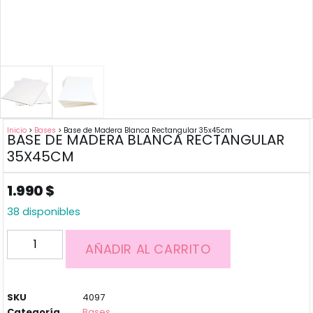
Inicio
>
Bases
> Base de Madera Blanca Rectangular 35x45cm
BASE DE MADERA BLANCA RECTANGULAR
35X45CM
1.990
$
38 disponibles
AÑADIR AL CARRITO
SKU
4097
Categoría
Bases