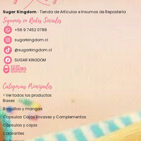
Sugar Kingdom ·
Tienda de Artículos e Insumos de Repostería
Síguenos en Redes Sociales
+56 9 7452 0788
sugarkingdom.cl
@sugarkingdom.cl
SUGAR KINGDOM
Categorías Principales
> Ver todos los productos
Bases
Boquillas y mangas
Capsulas Cajas Envases y Complementos
Cápsulas y cajas
Colorantes