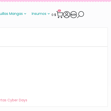
0
uillas Mangas
Insumos
0
$
rtas Cyber Days