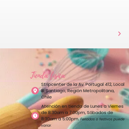
Tienda física
Stripcenter de la Av. Portugal 412, Local
8, Santiago, Región Metropolitana,
Chile
Atención en tienda de Lunes a Viernes
de 8:30am a 7:00pm, Sábados de
8:30am a 5:00pm.
Feriados o festivos puede
variar.