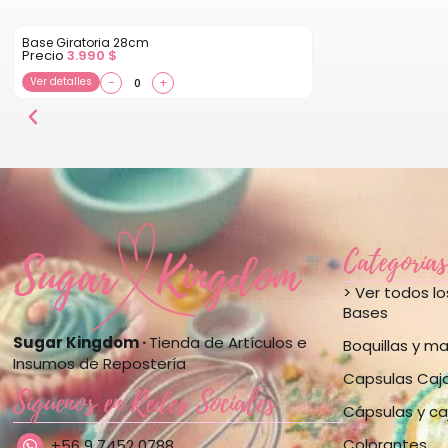
Base Giratoria 28cm
Precio
3.990
$
Ver detalles
−
+
Categorías
> Ver todos l
Bases
Sugar Kingdom ·
Tienda de Artículos e
Boquillas y m
Insumos de Repostería
Capsulas Caj
Síguenos en Redes Sociales
Cápsulas y ca
Colorantes
+56 9 7452 0788