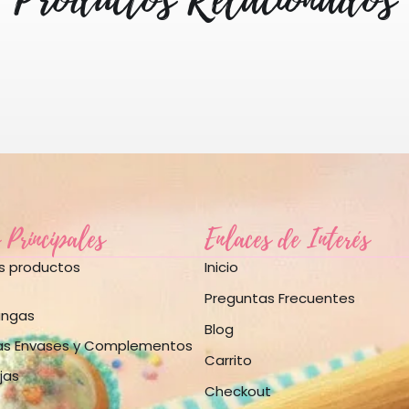
 Principales
Enlaces de Interés
os productos
Inicio
Preguntas Frecuentes
angas
Blog
as Envases y Complementos
Carrito
jas
Checkout