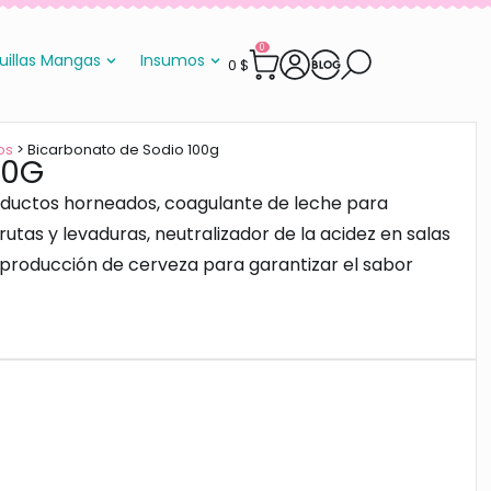
0
uillas Mangas
Insumos
0
$
os
> Bicarbonato de Sodio 100g
00G
ductos horneados, coagulante de leche para
rutas y levaduras, neutralizador de la acidez en salas
 producción de cerveza para garantizar el sabor