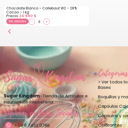
Chocolate Blanco – Callebaut W2 – 28%
Cacao – 1 kg.
Precio
24.990
$
Ver detalles
−
+
Categorías
> Ver todos l
Bases
Sugar Kingdom ·
Tienda de Artículos e
Boquillas y m
Insumos de Repostería
Capsulas Caj
Síguenos en Redes Sociales
Cápsulas y ca
Colorantes
+56 9 7452 0788