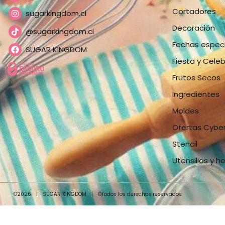
Cortadores
sugarkingdom.cl
Decoración
@sugarkingdom.cl
Fechas espec
SUGAR KINGDOM
Fiesta y Cele
Frutos Secos
Ingredientes
Moldes
Ofertas Cybe
Stencil
Utensilios y h
©2026
|
SUGAR KINGDOM
|
©Todos los derechos reservados