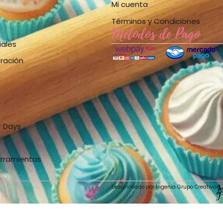
Mi cuenta
Términos y Condiciones
Métodos de Pago
iales
bración
r Days
erramientas
Desarrollado por Ingenia Grupo Creativo