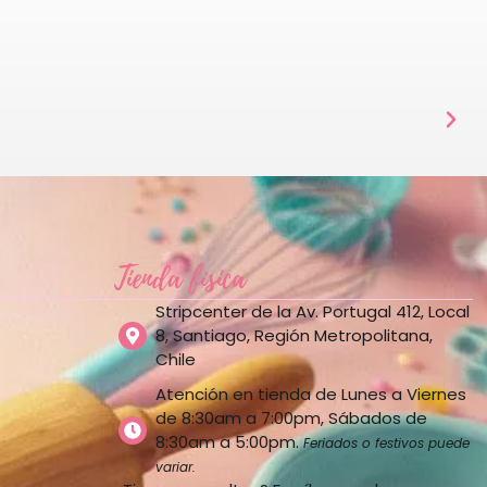
Tienda física
Stripcenter de la Av. Portugal 412, Local
8, Santiago, Región Metropolitana,
Chile
Atención en tienda de Lunes a Viernes
de 8:30am a 7:00pm, Sábados de
8:30am a 5:00pm.
Feriados o festivos puede
variar.