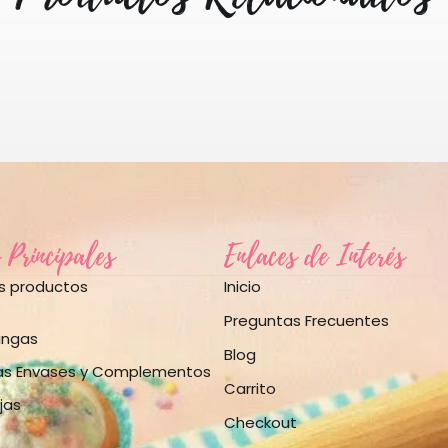
 Principales
Enlaces de Interés
os productos
Inicio
Preguntas Frecuentes
angas
Blog
as Envases y Complementos
Carrito
jas
Checkout